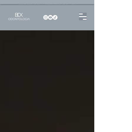
Dentista no Brooklin | São Paulo | SP Atendimento particular Rua Pitu, 72, Sala 65