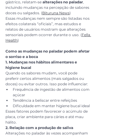
gástrico, relatam‑se 
alterações no paladar
, 
incluindo mudanças na percepção de sabores 
doces ou salgados. (
Bituruna News
)
Essas mudanças nem sempre são listadas nos 
efeitos colaterais “oficiais”, mas estudos e 
relatos de usuários mostram que alterações 
sensoriais podem ocorrer durante o uso. (
Fella 
Health
)
Como as mudanças no paladar podem afetar 
o sorriso e a boca
1. Mudanças nos hábitos alimentares e 
higiene bucal
Quando os sabores mudam, você pode 
preferir certos alimentos (mais salgados ou 
doces) ou evitar outros. Isso pode influenciar:
Frequência de ingestão de alimentos com 
açúcar
Tendência a beliscar entre refeições
Dificuldade em manter higiene bucal ideal
Esses fatores podem favorecer o acúmulo de 
placa, criar ambiente para cáries e até mau 
hálito.
2. Relação com a produção de saliva
Alterações no paladar às vezes acompanham 