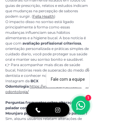
colaterais formalmente listados em todos os 
guias de prescrição, relatos e estudos indicam 
que mudanças na percepção de sabores 
podem surgir. (
Fella Health
)
O impacto disso no sorriso está ligado 
principalmente à forma como essas 
mudanças influenciam seus hábitos 
alimentares e a higiene bucal. A boa notícia é 
que com 
avaliação profissional criteriosa
, 
orientação personalizada e práticas simples de 
cuidado diario, você pode proteger sua saúde 
oral e manter seu sorriso bonito e saudável.
👉 Para acompanhar mais dicas de saúde 
bucal, histórias reais de superação do medo de 
dentista e conhecer nosso dia a dia, siga o 
Fale com a equipe
Instagram da 
BCX 
Odontologia
:
https://www.instagram.com/bcx
odontologia/
1
Perguntas frequentes sobre alterações no 
paladar com Mounjaro
Mounjaro pode realmente mudar o paladar?
Sim, alguns usuários relatam alterações de 
gosto ou percepção de sabores, que podem 
ser temporárias e ligadas aos efeitos 