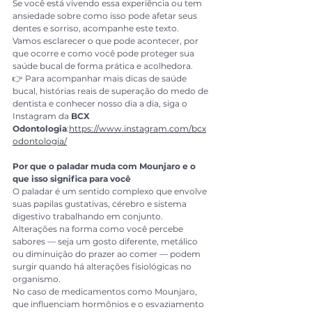
Se você está vivendo essa experiência ou tem 
ansiedade sobre como isso pode afetar seus 
dentes e sorriso, acompanhe este texto. 
Vamos esclarecer o que pode acontecer, por 
que ocorre e como você pode proteger sua 
saúde bucal de forma prática e acolhedora.
👉 Para acompanhar mais dicas de saúde 
bucal, histórias reais de superação do medo de 
dentista e conhecer nosso dia a dia, siga o 
Instagram da 
BCX 
Odontologia
:
https://www.instagram.com/bcx
odontologia/
Por que o paladar muda com Mounjaro e o 
que isso significa para você
O paladar é um sentido complexo que envolve 
suas papilas gustativas, cérebro e sistema 
digestivo trabalhando em conjunto. 
Alterações na forma como você percebe 
sabores — seja um gosto diferente, metálico 
ou diminuição do prazer ao comer — podem 
surgir quando há alterações fisiológicas no 
organismo.
No caso de medicamentos como Mounjaro, 
que influenciam hormônios e o esvaziamento 