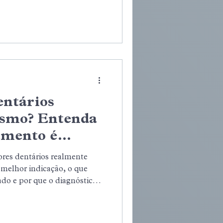
anhamento profissional são
lista.
entários
smo? Entenda
amento é
res dentários realmente
 melhor indicação, o que
do e por que o diagnóstico
cial antes de iniciar o