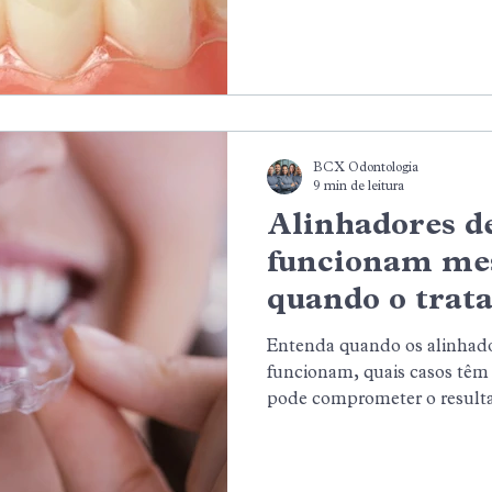
disciplina de uso e o acomp
essenciais para um prazo rea
BCX Odontologia
9 min de leitura
Alinhadores d
funcionam me
quando o trat
indicado
Entenda quando os alinhado
funcionam, quais casos têm
pode comprometer o resulta
ortodôntico completo é essen
tratamento em São Paulo.