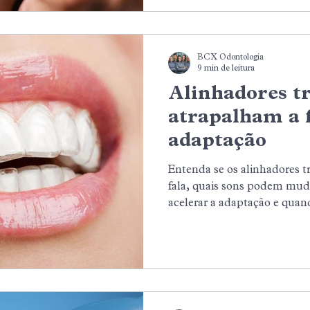
BCX Odontologia
9 min de leitura
Alinhadores t
atrapalham a 
adaptação
Entenda se os alinhadores t
fala, quais sons podem mud
acelerar a adaptação e quan
profissional. Um guia para q
tratamento com mais segura
previsibilidade.