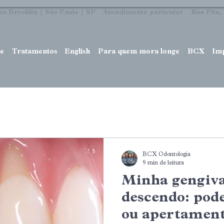
no Brooklin | São Paulo | SP Atendimento particular Rua Pitu, 7
e
Tratamentos
English
Para quem mora longe
BCX
Im
BCX Odontologia
9 min de leitura
Minha gengiva
descendo: pod
ou apertament