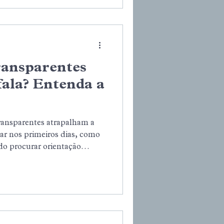
ransparentes
fala? Entenda a
ransparentes atrapalham a
ar nos primeiros dias, como
do procurar orientação
uem deseja iniciar o
nça, discrição e