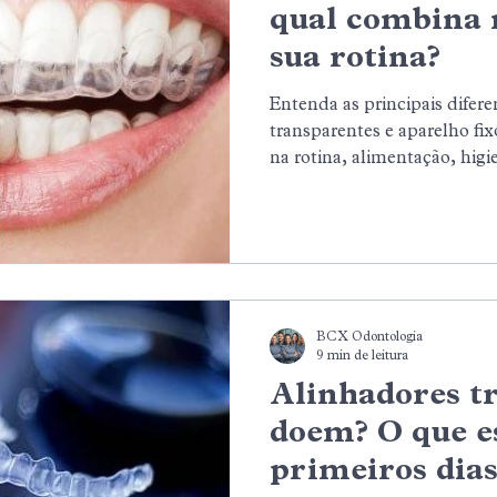
qual combina
sua rotina?
Entenda as principais difere
transparentes e aparelho fi
na rotina, alimentação, higi
que considerar antes de esc
ortodôntico mais adequado 
BCX Odontologia
9 min de leitura
Alinhadores t
doem? O que e
primeiros dia