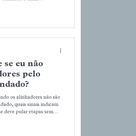
cisão deve considerar
 saúde bucal e planejamento
 se eu não
dores pelo
ndado?
ndo os alinhadores não são
ado, quais sinais indicam
se deve pular etapas sem
o tratamento com segurança,
o profissional.