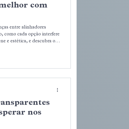
 melhor com
nças entre alinhadores
xo, como cada opção interfere
ene e estética, e descubra o
olher o tratamento
para você.
ransparentes
sperar nos
s