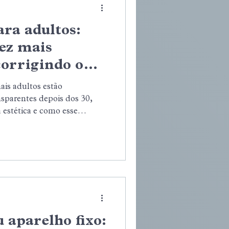
ra adultos:
ez mais
corrigindo o
 dos 30
ais adultos estão
sparentes depois dos 30,
 estética e como esse
 rotina profissional, social e
rrigir o sorriso com
 aparelho fixo: