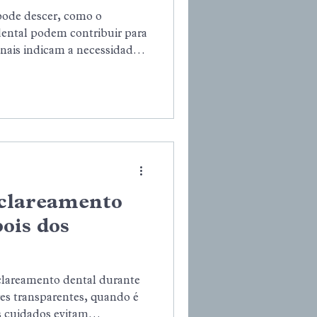
pode descer, como o
ental podem contribuir para
sinais indicam a necessidade
al. Saiba como o diagnóstico
 gengiva, os dentes e a saúde
 clareamento
ois dos
 clareamento dental durante
es transparentes, quando é
is cuidados evitam