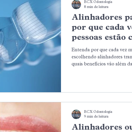
BCX Odontologia
8 min de leitura
Alinhadores pa
por que cada v
pessoas estão 
sorriso depois
Entenda por que cada vez m
escolhendo alinhadores tran
quais benefícios vão além da
tratamento pode se adaptar à
emocional de quem deseja co
discrição.
BCX Odontologia
9 min de leitura
Alinhadores ou