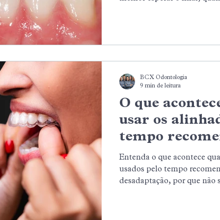
sensibilidade e por que a de
attachments, restaurações,
estético.
BCX Odontologia
9 min de leitura
O que acontece
usar os alinha
tempo recome
Entenda o que acontece qua
usados pelo tempo recomend
desadaptação, por que não 
orientação e como retomar 
disciplina e acompanhament