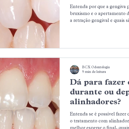
Entenda por que a gengiva 
bruxismo e o apertamento d
a retração gengival e quais 
de uma avaliação profission
integrado ajuda a proteger a
do sorriso.
BCX Odontologia
9 min de leitura
Dá para fazer
durante ou dep
alinhadores?
Entenda se é possível fazer
o tratamento com alinhador
melhor esperar o final, qua