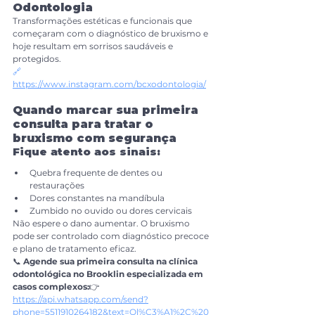
Odontologia
Transformações estéticas e funcionais que 
começaram com o diagnóstico de bruxismo e 
hoje resultam em sorrisos saudáveis e 
protegidos.
🔗 
https://www.instagram.com/bcxodontologia/
Quando marcar sua primeira 
consulta para tratar o 
bruxismo com segurança
Fique atento aos sinais:
Quebra frequente de dentes ou 
restaurações
Dores constantes na mandíbula
Zumbido no ouvido ou dores cervicais
Não espere o dano aumentar. O bruxismo 
pode ser controlado com diagnóstico precoce 
e plano de tratamento eficaz.
📞 
Agende sua primeira consulta na clínica 
odontológica no Brooklin especializada em 
casos complexos:
👉
https://api.whatsapp.com/send?
phone=5511910264182&text=Ol%C3%A1%2C%20