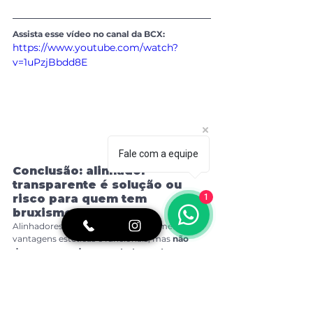
Assista esse vídeo no canal da BCX:
https://www.youtube.com/watch?
v=1uPzjBbdd8E
Fale com a equipe
Conclusão: alinhador 
transparente é solução ou 
1
risco para quem tem 
bruxismo?
Alinhadores transparentes têm inúmeras 
vantagens estéticas e funcionais, mas 
não 
devem ser usados como tratamento 
primário para bruxismo.
 O diagnóstico 
preciso e o acompanhamento por uma equipe 
multidisciplinar são essenciais para evitar 
agravamentos.