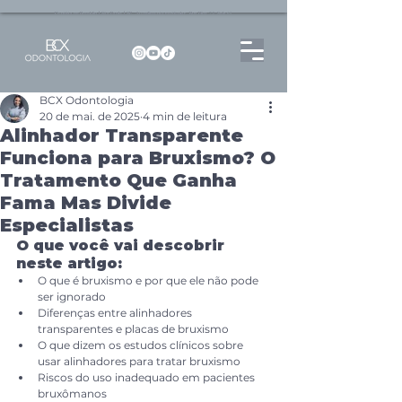
Dentista no Brooklin | São Paulo | SP Atendimento particular Rua Pitu, 72, Sala 65
BCX Odontologia
20 de mai. de 2025
4 min de leitura
Alinhador Transparente
Funciona para Bruxismo? O
Tratamento Que Ganha
Fama Mas Divide
Especialistas
O que você vai descobrir 
neste artigo:
O que é bruxismo e por que ele não pode 
ser ignorado
Diferenças entre alinhadores 
transparentes e placas de bruxismo
O que dizem os estudos clínicos sobre 
usar alinhadores para tratar bruxismo
Riscos do uso inadequado em pacientes 
bruxômanos