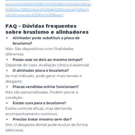
encontrei%20a%20BCX%20Odontologia%20no
%20site.%20Gostaria%20de%20marcar%20um
a%20consulta.%20Por%20favor!
FAQ – Dúvidas frequentes 
sobre bruxismo e alinhadores
Alinhador pode substituir a placa de 
bruxismo?
Não. São dispositivos com finalidades 
diferentes.
Posso usar os dois ao mesmo tempo?
Depende do caso. Avaliação clínica é essencial.
O alinhador piora o bruxismo?
Se mal indicado, pode gerar mais tensão e 
desgaste.
Placas vendidas online funcionam?
Não são personalizadas. Podem piorar a 
condição.
Existe cura para o bruxismo?
Existe controle eficaz, mas demanda 
acompanhamento contínuo.
Preciso tratar mesmo sem dor?
Sim. O desgaste dental pode evoluir de forma 
silenciosa.