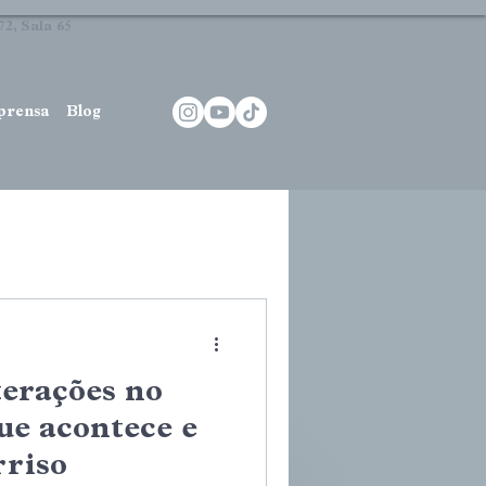
2, Sala 65
prensa
Blog
terações no
ue acontece e
rriso