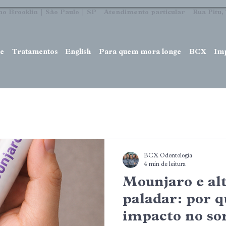
no Brooklin | São Paulo | SP Atendimento particular Rua Pitu, 7
e
Tratamentos
English
Para quem mora longe
BCX
Im
BCX Odontologia
4 min de leitura
Mounjaro e al
paladar: por q
impacto no so