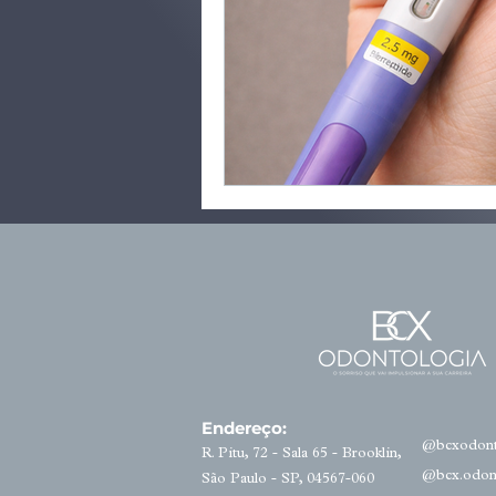
Endereço:
@bcxodont
R. Pitu, 72 - Sala 65 - Brooklin,
@bcx.odon
São Paulo - SP, 04567-060