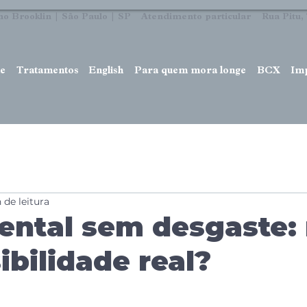
no Brooklin | São Paulo | SP Atendimento particular Rua Pitu, 7
e
Tratamentos
English
Para quem mora longe
BCX
Im
 de leitura
ental sem desgaste:
ibilidade real?