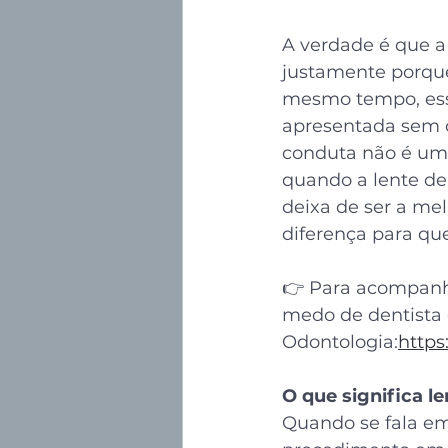
A verdade é que a
justamente porque
mesmo tempo, ess
apresentada sem c
conduta não é uma 
quando a lente de
deixa de ser a me
diferença para qu
👉 Para acompanha
medo de dentista 
Odontologia:
https
O que significa l
Quando se fala e