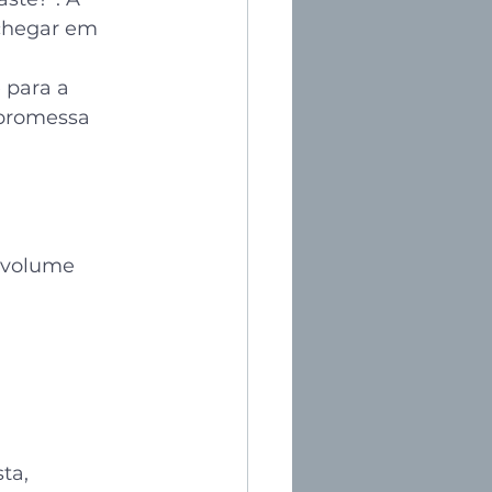
chegar em 
 para a 
 promessa 
o volume
ta, 