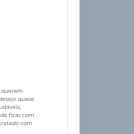
e querem 
 desejo quase 
dáveis, 
de ficar com 
 tratado com 