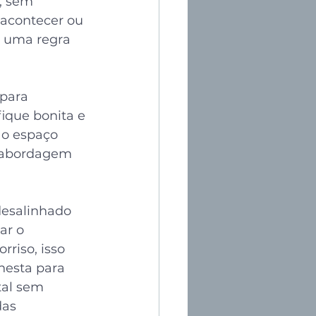
, sem 
 acontecer ou 
 uma regra 
para 
ique bonita e 
e o espaço 
 abordagem 
desalinhado 
ar o 
rriso, isso 
nesta para 
tal sem 
as 