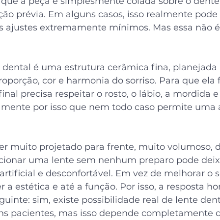
que a peça é simplesmente colada sobre o dente
ção prévia. Em alguns casos, isso realmente pode
s ajustes extremamente mínimos. Mas essa não é
 dental é uma estrutura cerâmica fina, planejada 
oporção, cor e harmonia do sorriso. Para que ela f
inal precisa respeitar o rosto, o lábio, a mordida 
tamente por isso que nem todo caso permite uma
ver muito projetado para frente, muito volumoso, 
icionar uma lente sem nenhum preparo pode deix
rtificial e desconfortável. Em vez de melhorar o so
 estética e até a função. Por isso, a resposta ho
guinte: sim, existe possibilidade real de lente den
ns pacientes, mas isso depende completamente d