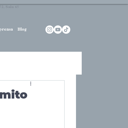
2, Sala 65
prensa
Blog
 mito