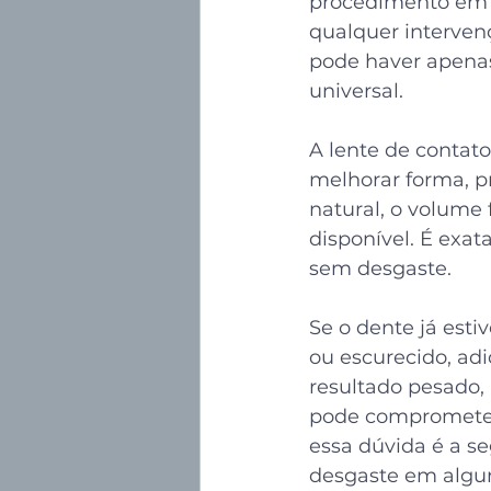
procedimento em 
qualquer interven
pode haver apena
universal.
A lente de contato
melhorar forma, pr
natural, o volume f
disponível. É exa
sem desgaste.
Se o dente já esti
ou escurecido, ad
resultado pesado, a
pode comprometer a
essa dúvida é a se
desgaste em algu