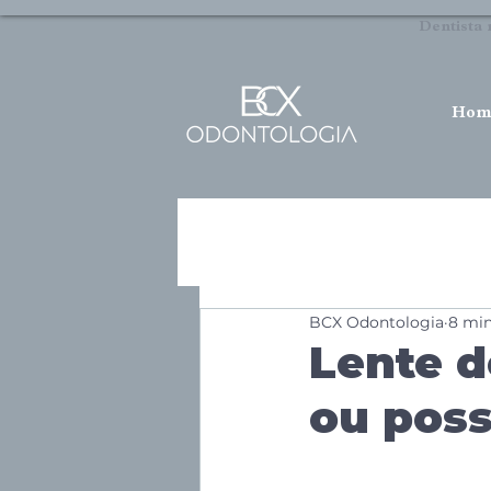
Dentista 
Hom
BCX Odontologia
8 min
Lente d
ou poss