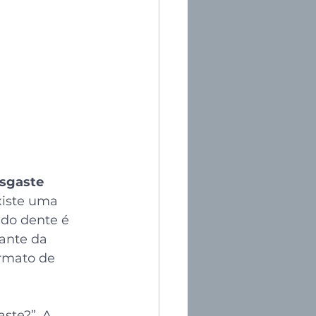
esgaste
xiste uma 
 do dente é 
tante da 
rmato de 
ste?”. A 