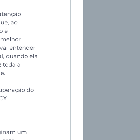
atenção 
ue, ao 
o é 
 melhor 
 vai entender 
l, quando ela 
 toda a 
e.
superação do 
CX 
aginam um 