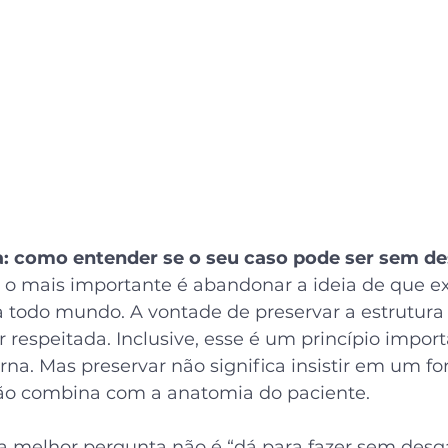
a: como entender se o seu caso pode ser sem d
, o mais importante é abandonar a ideia de que e
a todo mundo. A vontade de preservar a estrutura
r respeitada. Inclusive, esse é um princípio impor
na. Mas preservar não significa insistir em um fo
ão combina com a anatomia do paciente.
a melhor pergunta não é “dá para fazer sem desga