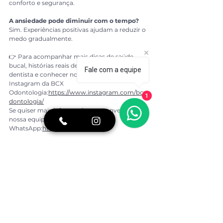
conforto e segurança.
A ansiedade pode diminuir com o tempo?
Sim. Experiências positivas ajudam a reduzir o 
medo gradualmente.
👉 Para acompanhar mais dicas de saúde 
bucal, histórias reais de superação do medo de 
Fale com a equipe
dentista e conhecer nosso dia a dia, siga o 
Instagram da BCX 
Odontologia:
https://www.instagram.com/bcxo
1
dontologia/
Se quiser mais informações ou conversar com 
nossa equipe, fale conosco no 
WhatsApp:
https://shre.ink/5Dc7
Escrito por:
Dra. Beatriz Kawamoto
CROSP: 133.746
Cirurgiã-Dentista formada pela USP
Cursou Odontologia no Japão – Okayama 
University
MBA em Gestão e Inovação – DNA USP
medo de dentista
ansiedade odontológica
dentista no Brooklin