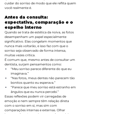
cuidar do sorriso de modo que ele reflita quem 
você realmente é.
Antes da consulta: 
expectativa, comparação e o 
espelho interno
Quando se trata de estética da noiva, as fotos 
desempenham um papel especialmente 
significativo. Elas congelam momentos que 
nunca mais voltarão, e isso faz com que o 
sorriso seja observado de forma intensa, 
muitas vezes crítica.
É comum que, mesmo antes de consultar um 
dentista, surjam pensamentos como:
“Meu sorriso parece diferente do que eu 
imaginava.”
“Nas fotos, meus dentes não parecem tão 
bonitos quanto eu esperava.”
“Parece que meu sorriso está estranho em 
ângulos que eu nunca percebi.”
Essas reflexões podem vir carregadas de 
emoção e nem sempre têm relação direta 
com o sorriso em si, mas sim com 
comparações internas e externas. Olhar 