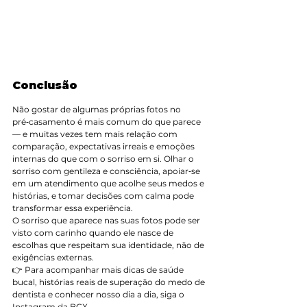
Conclusão
Não gostar de algumas próprias fotos no 
pré‑casamento é mais comum do que parece 
— e muitas vezes tem mais relação com 
comparação, expectativas irreais e emoções 
internas do que com o sorriso em si. Olhar o 
sorriso com gentileza e consciência, apoiar‑se 
em um atendimento que acolhe seus medos e 
histórias, e tomar decisões com calma pode 
transformar essa experiência.
O sorriso que aparece nas suas fotos pode ser 
visto com carinho quando ele nasce de 
escolhas que respeitam sua identidade, não de 
exigências externas.
👉 Para acompanhar mais dicas de saúde 
bucal, histórias reais de superação do medo de 
dentista e conhecer nosso dia a dia, siga o 
Instagram da BCX 