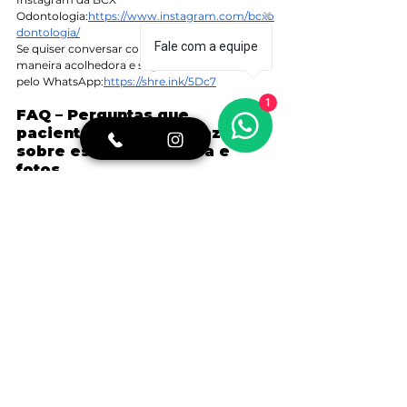
Odontologia:
https://www.instagram.com/bcxo
dontologia/
Fale com a equipe
Se quiser conversar com nossa equipe de 
maneira acolhedora e segura, fale conosco 
pelo WhatsApp:
https://shre.ink/5Dc7
1
FAQ – Perguntas que 
pacientes realmente fazem 
sobre estética da noiva e 
fotos
Por que algumas noivas não gostam das 
próprias fotos mesmo quando estão bonitas?
Isso está ligado muitas vezes à comparação, à 
expectativa interna e à forma como 
percebemos detalhes que outras pessoas nem 
notam.
O sorriso nas fotos pode parecer diferente do 
real?
Sim. Luz, ângulo, tensão facial e até ansiedade 
influenciam o modo como o sorriso aparece 
nas imagens.
Como a ansiedade odontológica interfere na 