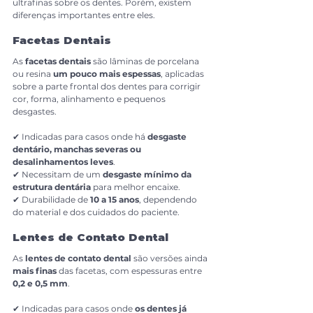
ultrafinas sobre os dentes. Porém, existem 
diferenças importantes entre eles.
Facetas Dentais
As 
facetas dentais
 são lâminas de porcelana 
ou resina 
um pouco mais espessas
, aplicadas 
sobre a parte frontal dos dentes para corrigir 
cor, forma, alinhamento e pequenos 
desgastes.
✔ Indicadas para casos onde há 
desgaste 
dentário, manchas severas ou 
desalinhamentos leves
.
✔ Necessitam de um 
desgaste mínimo da 
estrutura dentária
 para melhor encaixe.
✔ Durabilidade de 
10 a 15 anos
, dependendo 
do material e dos cuidados do paciente.
Lentes de Contato Dental
As 
lentes de contato dental
 são versões ainda 
mais finas
 das facetas, com espessuras entre 
0,2 e 0,5 mm
.
✔ Indicadas para casos onde 
os dentes já 