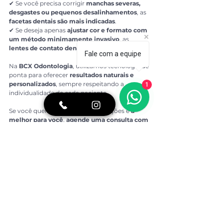
✔ Se você precisa corrigir 
manchas severas, 
desgastes ou pequenos desalinhamentos
, as 
facetas dentais são mais indicadas
.
✔ Se deseja apenas 
ajustar cor e formato com 
um método minimamente invasivo
, as 
lentes de contato dental são ideais
.
Fale com a equipe
Na 
BCX Odontologia
, utilizamos tecnologia de 
ponta para oferecer 
resultados naturais e 
personalizados
, sempre respeitando a 
1
individualidade de cada paciente.
Se você quer saber qual dessas opções é 
a 
melhor para você
, 
agende uma consulta com 
um dentista Brooklin especializado agora 
mesmo!
Na 
BCX Odontologia
, somos referência em 
experiência do paciente
, pois nossos sócios 
também fundaram a 
BCX Consultoria
, que 
ensina outros dentistas 
o nosso método de 
experiência 5 estrelas
.
Artigo escrito por:
Dra. Beatriz Kawamoto