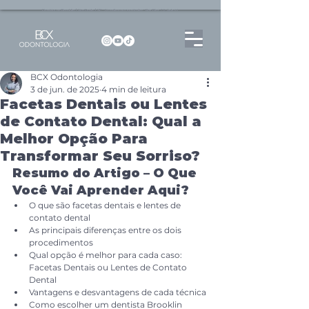
Dentista no Brooklin | São Paulo | SP Atendimento particular Rua Pitu, 72, Sala 65
BCX Odontologia
3 de jun. de 2025
4 min de leitura
Facetas Dentais ou Lentes
de Contato Dental: Qual a
Melhor Opção Para
Transformar Seu Sorriso?
Resumo do Artigo – O Que 
Você Vai Aprender Aqui?
O que são facetas dentais e lentes de 
contato dental
As principais diferenças entre os dois 
procedimentos
Qual opção é melhor para cada caso: 
Facetas Dentais ou Lentes de Contato 
Dental
Vantagens e desvantagens de cada técnica
Como escolher um dentista Brooklin 