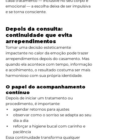
cada tratamento — inclusive no seu corpo e 
emocional — a escolha deixa de ser impulsiva 
e se torna consciente.
Depois da consulta: 
continuidade que evita 
arrependimentos
Tomar uma decisão esteticamente 
impactante no calor da emoção pode trazer 
arrependimentos depois do casamento. Mas 
quando ela acontece com tempo, informação 
e acolhimento, o resultado costuma ser mais 
harmonioso com sua própria identidade.
O papel do acompanhamento 
contínuo
Depois de iniciar um tratamento ou 
procedimento, é importante:
agendar retornos para ajustes
observar como o sorriso se adapta ao seu 
dia a dia
reforçar a higiene bucal com carinho e 
paciência
Essa continuidade transforma qualquer 