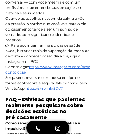
conversar — com você mesma e com um 
profissional que entende suas emoções, sua 
história e seus medos.
Quando as escolhas nascem da calma e não 
da pressão, o sorriso que você leva para o dia 
do casamento tende a ser um sorriso de 
verdade, com significado e identidade 
próprios.
👉 Para acompanhar mais dicas de saúde 
bucal, histórias reais de superação do medo de 
dentista e conhecer nosso dia a dia, siga o 
Instagram da BCX 
Odontologia:
https://www.instagram.com/bcxo
dontologia/
Se quiser conversar com nossa equipe de 
forma acolhedora e segura, fale conosco pelo 
WhatsApp:
https://shre.ink/5Dc7
FAQ – Dúvidas que pacientes 
realmente pesquisam sobre 
decisões estéticas no 
pré‑casamento
Como saber se minha decisão estética é 
impulsiva?
Você pode questionar se essa decisão está 