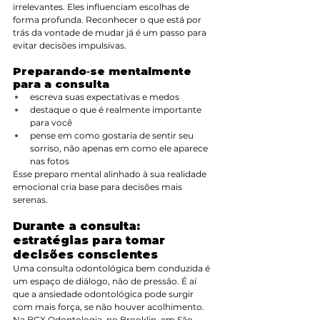
irrelevantes. Eles influenciam escolhas de 
forma profunda. Reconhecer o que está por 
trás da vontade de mudar já é um passo para 
evitar decisões impulsivas.
Preparando‑se mentalmente 
para a consulta
escreva suas expectativas e medos
destaque o que é realmente importante 
para você
pense em como gostaria de sentir seu 
sorriso, não apenas em como ele aparece 
nas fotos
Esse preparo mental alinhado à sua realidade 
emocional cria base para decisões mais 
serenas.
Durante a consulta: 
estratégias para tomar 
decisões conscientes
Uma consulta odontológica bem conduzida é 
um espaço de diálogo, não de pressão. É aí 
que a ansiedade odontológica pode surgir 
com mais força, se não houver acolhimento.
Na BCX Odontologia, no Brooklin, em São 