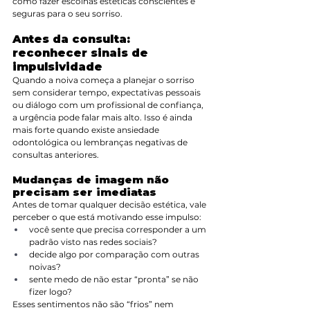
como fazer escolhas estéticas conscientes e 
seguras para o seu sorriso.
Antes da consulta: 
reconhecer sinais de 
impulsividade
Quando a noiva começa a planejar o sorriso 
sem considerar tempo, expectativas pessoais 
ou diálogo com um profissional de confiança, 
a urgência pode falar mais alto. Isso é ainda 
mais forte quando existe ansiedade 
odontológica ou lembranças negativas de 
consultas anteriores.
Mudanças de imagem não 
precisam ser imediatas
Antes de tomar qualquer decisão estética, vale 
perceber o que está motivando esse impulso:
você sente que precisa corresponder a um 
padrão visto nas redes sociais?
decide algo por comparação com outras 
noivas?
sente medo de não estar “pronta” se não 
fizer logo?
Esses sentimentos não são “frios” nem 