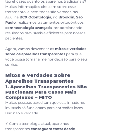
tão eficazes quanto os aparelhos tradicionais?
Muitas informações circulam sobre esse 
tratamento, e nem todas são verdadeiras.
Aqui na 
BCX Odontologia
, no 
Brooklin, São 
Paulo
, realizamos tratamentos ortodônticos 
com tecnologia avançada
, proporcionando 
resultados previsíveis e eficientes para nossos 
pacientes.
Agora, vamos desvendar os 
mitos e verdades 
sobre os aparelhos transparentes
 para que 
você possa tomar a melhor decisão para o seu 
sorriso.
Mitos e Verdades Sobre 
Aparelhos Transparentes
1. Aparelhos Transparentes Não 
Funcionam Para Casos Mais 
Complexos – MITO
Muitas pessoas acreditam que os alinhadores 
invisíveis só funcionam para correções leves. 
Isso não é verdade.
✔ Com a tecnologia atual, aparelhos 
transparentes 
conseguem tratar desde 