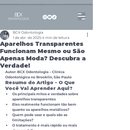
Dentista no Brooklin | São Paulo | SP Atendimento particular Rua Pitu, 72, Sala 65
BCX Odontologia
1 de abr. de 2025
4 min de leitura
Aparelhos Transparentes
Funcionam Mesmo ou São
Apenas Moda? Descubra a
Verdade!
Autor: BCX Odontologia – Clínica 
Odontológica no Brooklin, São Paulo
Resumo do Artigo – O Que 
Você Vai Aprender Aqui?
Os principais mitos e verdades sobre 
aparelhos transparentes
Eles realmente funcionam tão bem 
quanto os aparelhos metálicos?
Quem pode usar e quais são as 
limitações?
O tratamento é mais rápido ou mais 