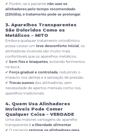
✔ Porém, se o paciente 
não usar os 
alinhadores pelo tempo recomendado 
(22h/dia), o tratamento pode se prolongar
.
3. Aparelhos Transparentes 
São Doloridos Como os 
Metálicos – MITO
Embora qualquer tratamento ortodôntico 
possa causar um 
leve desconforto inicial
, os 
alinhadores invisíveis são muito mais 
confortáveis que os aparelhos metálicos.
✔ 
Sem fios e braquetes
, evitando ferimentos 
na boca.
✔ 
Força gradual e controlada
, reduzindo o 
impacto nos dentes e a sensação de pressão.
✔ 
Trocas suaves
 dos alinhadores, sem 
necessidade de apertos mensais como nos 
aparelhos tradicionais.
4. Quem Usa Alinhadores 
Invisíveis Pode Comer 
Qualquer Coisa – VERDADE
Uma das maiores vantagens do aparelho 
transparente é 
a liberdade alimentar
.
✔ O paciente 
remove os alinhadores para 