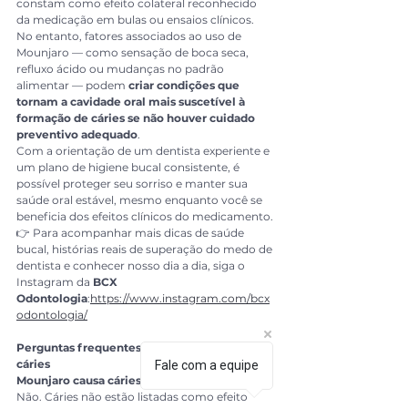
constam como efeito colateral reconhecido 
da medicação em bulas ou ensaios clínicos.
No entanto, fatores associados ao uso de 
Mounjaro — como sensação de boca seca, 
refluxo ácido ou mudanças no padrão 
alimentar — podem 
criar condições que 
tornam a cavidade oral mais suscetível à 
formação de cáries se não houver cuidado 
preventivo adequado
.
Com a orientação de um dentista experiente e 
um plano de higiene bucal consistente, é 
possível proteger seu sorriso e manter sua 
saúde oral estável, mesmo enquanto você se 
beneficia dos efeitos clínicos do medicamento.
👉 Para acompanhar mais dicas de saúde 
bucal, histórias reais de superação do medo de 
dentista e conhecer nosso dia a dia, siga o 
Instagram da 
BCX 
Odontologia
:
https://www.instagram.com/bcx
odontologia/
Perguntas frequentes sobre Mounjaro e 
cáries
Fale com a equipe
Mounjaro causa cáries de forma direta?
Não. Cáries não estão listadas como efeito 