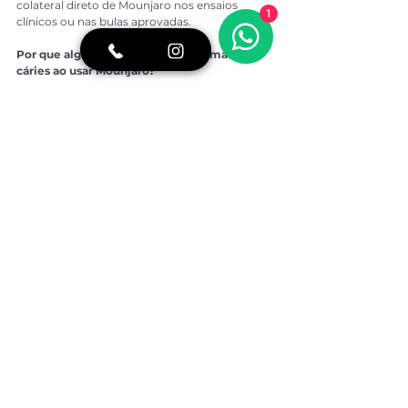
colateral direto de Mounjaro nos ensaios 
1
clínicos ou nas bulas aprovadas.
Por que algumas pessoas relatam mais 
cáries ao usar Mounjaro?
Alterações indiretas como boca seca, refluxo 
ácido ou mudanças alimentares podem 
favorecer um ambiente bucal mais propenso à 
formação de cáries, se não houver higiene oral 
cuidadosa.
Devo parar de usar Mounjaro se notar 
problemas dentários?
Nunca suspenda um medicamento sem 
orientação médica. Em vez disso, informe seu 
dentista e médico sobre seus sintomas para 
que um plano de cuidado conjunto seja 
elaborado.
Como posso reduzir o risco de cáries?
Higiene oral meticulosa, hidratação, uso de 
flúor e consultas regulares ao dentista ajudam 
a proteger seus dentes, mesmo diante de 
alterações orais associadas ao uso de 
Mounjaro.