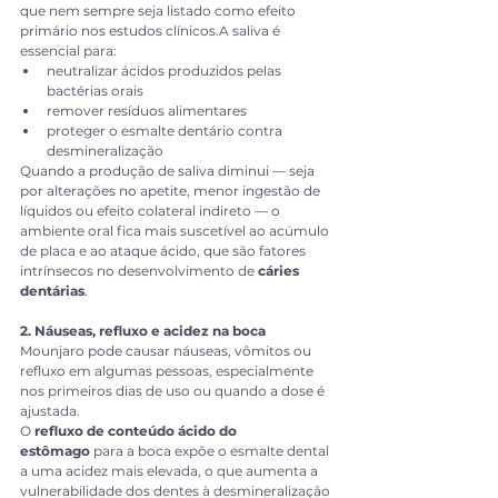
que nem sempre seja listado como efeito 
primário nos estudos clínicos.A saliva é 
essencial para:
neutralizar ácidos produzidos pelas 
bactérias orais
remover resíduos alimentares
proteger o esmalte dentário contra 
desmineralização
Quando a produção de saliva diminui — seja 
por alterações no apetite, menor ingestão de 
líquidos ou efeito colateral indireto — o 
ambiente oral fica mais suscetível ao acúmulo 
de placa e ao ataque ácido, que são fatores 
intrínsecos no desenvolvimento de 
cáries 
dentárias
.
2. Náuseas, refluxo e acidez na boca
Mounjaro pode causar náuseas, vômitos ou 
refluxo em algumas pessoas, especialmente 
nos primeiros dias de uso ou quando a dose é 
ajustada.
O 
refluxo de conteúdo ácido do 
estômago
 para a boca expõe o esmalte dental 
a uma acidez mais elevada, o que aumenta a 
vulnerabilidade dos dentes à desmineralização 