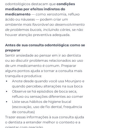
odontológicos destacam que 
condições 
mediadas por efeitos indiretos do 
medicamento
 — como xerostomia, refluxo 
ácido ou náuseas — podem criar 
um 
ambiente mais favorável ao desenvolvimento 
de problemas bucais, incluindo cáries
, se não 
houver atenção preventiva adequada.
Antes de sua consulta odontológica: como se 
preparar
Sentir ansiedade ao pensar em ir ao dentista 
ou ao discutir problemas relacionados ao uso 
de um medicamento é comum. Preparar 
alguns pontos ajuda a tornar a consulta mais 
tranquila e produtiva:
Anote desde quando você usa Mounjaro e 
quando percebeu alterações na sua boca
Observe se há episódios de boca seca, 
refluxo ou sensações diferentes ao comer
Liste seus hábitos de higiene bucal 
(escovação, uso de fio dental, frequência 
de consultas)
Trazer essas informações à sua consulta ajuda 
o dentista a entender melhor o contexto e a 
orientar com precisão.