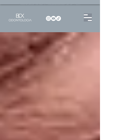
Dentista no Brooklin | São Paulo | SP Atendimento particular Rua Pitu, 72, Sala 65