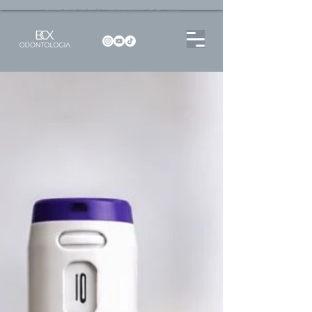
Dentista no Brooklin | São Paulo | SP Atendimento particular Rua Pitu, 72, Sala 65