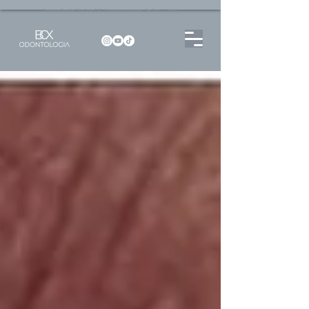
Dentista no Brooklin | São Paulo | SP Atendimento particular Rua Pitu, 72, Sala 65