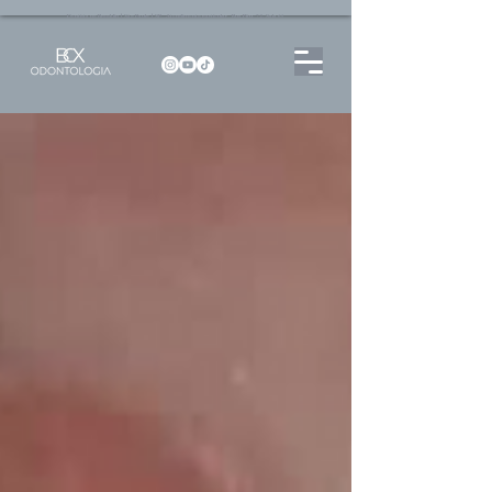
Dentista no Brooklin | São Paulo | SP Atendimento particular Rua Pitu, 72, Sala 65