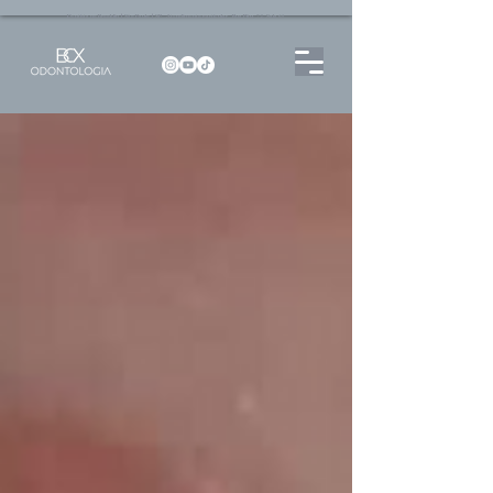
Dentista no Brooklin | São Paulo | SP Atendimento particular Rua Pitu, 72, Sala 65