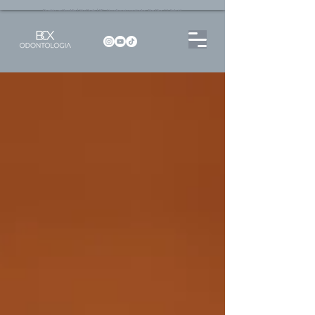
Dentista no Brooklin | São Paulo | SP Atendimento particular Rua Pitu, 72, Sala 65