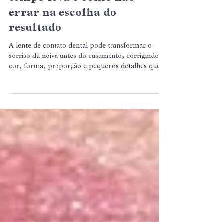
BCX Odontologia
6 min de leitura
Lente de contato dental
para noivas: o que é, quanto
tempo leva e como não
errar na escolha do
resultado
A lente de contato dental pode transformar o
sorriso da noiva antes do casamento, corrigindo
cor, forma, proporção e pequenos detalhes que
aparecem em todas as fotos. Neste guia, a BCX
Odontologia explica como funciona o tratamento,
quanto tempo antes do casamento iniciar o
planejamento e por que o mock-up é essencial
para garantir um resultado natural, elegante e
alinhado ao rosto da paciente.