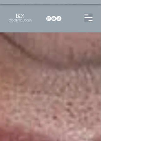
Dentista no Brooklin | São Paulo | SP Atendimento particular Rua Pitu, 72, Sala 65