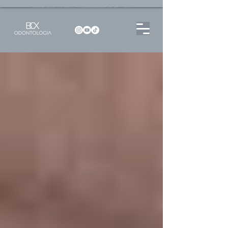
Dentista no Brooklin | São Paulo | SP Atendimento particular Rua Pitu, 72, Sala 65