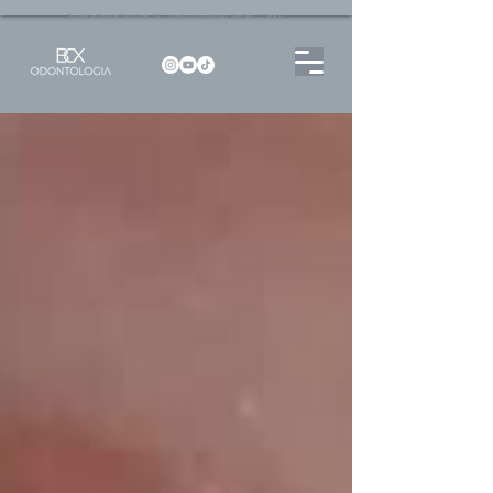
Dentista no Brooklin | São Paulo | SP Atendimento particular Rua Pitu, 72, Sala 65