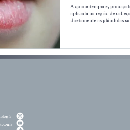
Muito Mais Qu
A quimioterapia e, principal
aplicada na região de cabeç
diretamente as glândulas s
capacidade de produção de s
conhecido como xerostomia
ologia
tologia