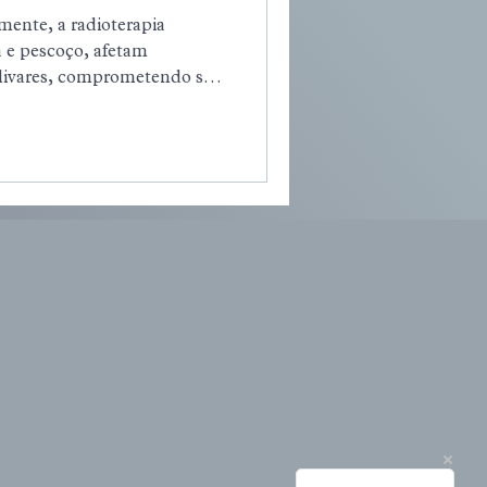
e o Conforto
mente, a radioterapia
a e pescoço, afetam
alivares, comprometendo sua
aliva. Esse quadro é
.