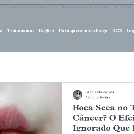
no Brooklin | São Paulo | SP Atendimento particular Rua Pitu, 7
e
Tratamentos
English
Para quem mora longe
BCX
Im
BCX Odontologia
3 min de leitura
Boca Seca no 
Câncer? O Efei
Ignorado Que 