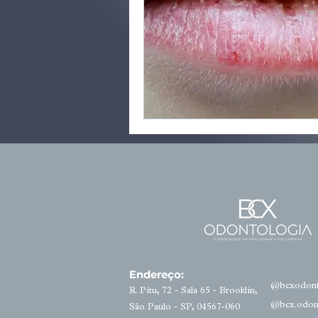
Endereço:
@bcxodont
R. Pitu, 72 - Sala 65 - Brooklin,
@bcx.odon
São Paulo - SP, 04567-060