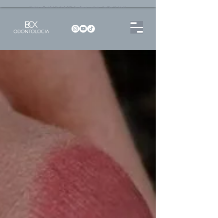
Dentista no Brooklin | São Paulo | SP Atendimento particular Rua Pitu, 72, Sala 65