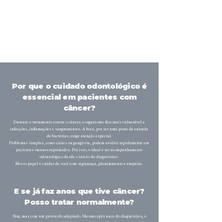
5. Manutenção e prevenção contínua
O acompanhamento a longo prazo é essencial para manter a saúde bucal e
identificar precocemente qualquer alteração, principalmente em
pacientes com histórico oncológico.
Por que o cuidado odontológico é
essencial em pacientes com
câncer?
Durante o tratamento contra o câncer, o organismo fica mais vulnerável a
infecções, inflamações e sangramentos. A boca, por ser uma porta de entrada
de bactérias, exige atenção especial.
Problemas simples, como cáries ou gengivite, podem evoluir rapidamente em
pacientes imunossuprimidos. Por isso, o ideal é ter acompanhamento
odontológico desde o início do diagnóstico.
Nosso papel é cuidar de você com segurança, planejamento e empatia.
E se já faz anos que tive câncer?
Posso tratar normalmente?
Sim, mas com um protocolo adaptado. Mesmo após anos do diagnóstico, o