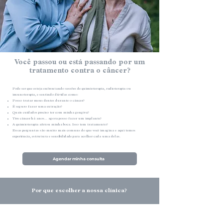
Você passou ou está passando por um
tratamento contra o câncer?
Pode ser que esteja enfrentando sessões de quimioterapia, radioterapia ou
imunoterapia, e sentindo dúvidas como:
Posso tratar meus dentes durante o câncer?
É seguro fazer uma extração?
Quais cuidados preciso ter com minha gengiva?
Tive câncer há anos... agora posso fazer um implante?
A quimioterapia afetou minha boca. Isso tem tratamento?
Essas perguntas são muito mais comuns do que você imagina e aqui temos
experiência, estrutura e sensibilidade para acolher cada uma delas.
Agendar minha consulta
Por que escolher a nossa clínica?