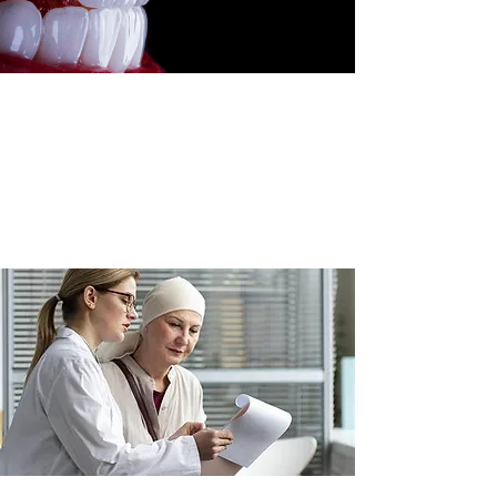
4. Reabilitação odontológica após o câncer
Passado o tratamento oncológico, muitos pacientes desejam recuperar a
autoestima e cuidar novamente do sorriso. Realizamos procedimentos
como:
Implantes dentários
Clareamento e estética dental
Tratamentos gengivais
Restaurações ou reabilitações completas
Sempre com exames prévios e autorização médica, quando necessário.