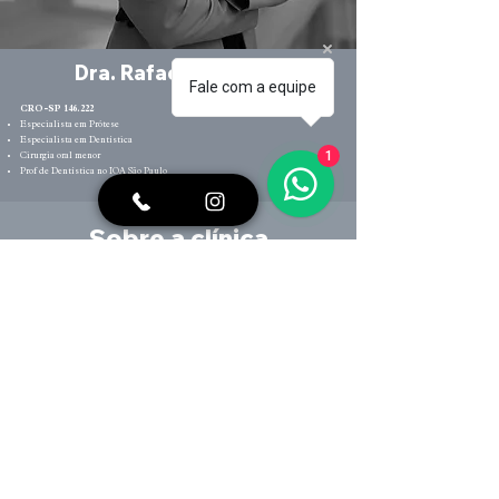
Dra. Rafaela Campos
Fale com a equipe
CRO-SP 146.222
Especialista em Prótese
Especialista em Dentística
1
Cirurgia oral menor
Prof de Dentística no IOA São Paulo
Sobre a clínica
12 países
Atendemos pacientes de 12
nacionalidades
5 estrelas
Em avaliações no Google
Agendar minha consulta