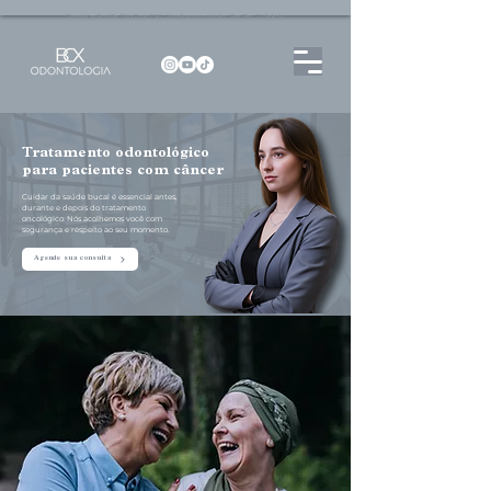
Dentista no Brooklin | São Paulo | SP Atendimento particular Rua Pitu, 72, Sala 65
Tratamento odontológico
para pacientes com câncer
Cuidar da saúde bucal é essencial antes,
durante e depois do tratamento
oncológico. Nós acolhemos você com
segurança e respeito ao seu momento.
Agende sua consulta