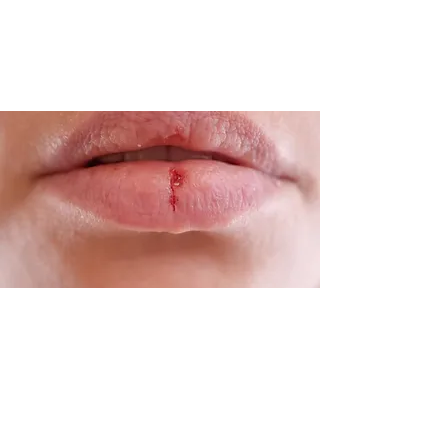
1. Avaliação odontológica pré-tratamento oncológico
Antes de iniciar quimioterapia ou radioterapia, realizamos um
mapeamento completo da saúde bucal para eliminar focos de infecção e
prevenir complicações.
2. Cuidados durante o tratamento oncológico
Com protocolos adaptados, oferecemos atendimentos suaves e seguros,
respeitando a imunidade e os limites do paciente. Também ajudamos a
aliviar efeitos colaterais como:
Feridas na boca (mucosite)
Boca seca (xerostomia)
Sangramentos gengivais
Sensibilidade ou dor nos dentes