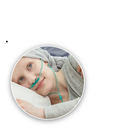
Equipe especializada e preparada
para receber pacientes em
tratamento oncológico
Tecnologia de ponta e
protocolos adaptados para
segurança e conforto
Atendimento humanizado,