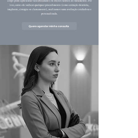
corpo pode apresentar sensibilidades ou efeitos tardios do tratamento. Por
isso, antes de indicar qualquer procedimento (como extração dentária,
implante, cirurgia ou clareamento), realizamos uma avaliação cuidadosa e
personalizada.
Quero agendar minha consulta