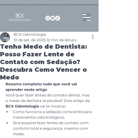
Dentista no Brooklin | São Paulo | SP Atendimento particular Rua Pitu, 72, Sala 65
BCX Odontologia
10 de set. de 2025
12 min de leitura
Tenho Medo de Dentista:
Posso Fazer Lente de
Contato com Sedação?
Descubra Como Vencer o
Medo
Resumo completo: tudo que você vai 
aprender neste artigo
Você quer fazer lentes de contato dental, mas 
o medo de dentista te paralisa? Este artigo da 
BCX Odontologia
 vai te mostrar:
Como funciona a sedação consciente para 
tratamentos odontológicos.
Se é possível fazer lentes de contato com 
conforto total e segurança, mesmo com 
medo.