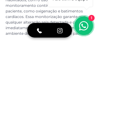
monitoramento contínuo dos sinais vitais do 
paciente, como oxigenação e batimentos 
cardíacos. Essa monitorização garante que 
1
qualquer alteração seja detectada e corrigida 
imediatamente, proporcionando um 
ambiente de total segurança para o paciente.
Vou dormir durante o procedimento?
 Não. A 
sedação consciente, como o próprio nome 
indica, deixa você em um estado de 
relaxamento profundo, mas ainda assim 
consciente e responsivo. Você não sentirá dor 
ou ansiedade, e sua percepção do tempo será 
alterada, fazendo com que o procedimento 
pareça muito mais rápido. Você será capaz de 
ouvir e responder às instruções do dentista, 
mas sem a angústia ou o medo que 
normalmente o acompanham. A sedação 
completa ou anestesia geral, que faz o 
paciente dormir, é um protocolo diferente e 
não é o que utilizamos para esse tipo de 
procedimento estético.
O procedimento de lente de contato dental 