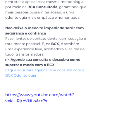
dentistas a aplicar essa mesma metodologia 
por meio da 
BCX Consultoria
, garantindo que 
mais pessoas possam ter acesso a uma 
odontologia mais empática e humanizada.
Não deixe o medo te impedir de sorrir com 
segurança e confiança
Fazer lentes de contato dental com sedação é 
totalmente possível. E, na 
BCX
, é também 
uma experiência leve, acolhedora e, acima de 
tudo, transformadora.
👉 
Agende sua consulta e descubra como 
superar o medo com a BCX
Clique aqui para agendar sua consulta com a 
BCX Odontologia
https://www.youtube.com/watch?
v=kUIRjtpVNLo&t=7s