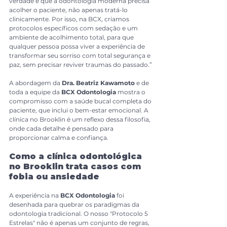
verdade é que a odontologia moderna precisa 
acolher o paciente, não apenas tratá-lo 
clinicamente. Por isso, na BCX, criamos 
protocolos específicos com sedação e um 
ambiente de acolhimento total, para que 
qualquer pessoa possa viver a experiência de 
transformar seu sorriso com total segurança e 
paz, sem precisar reviver traumas do passado.”
A abordagem da 
Dra. Beatriz Kawamoto
 e de 
toda a equipe da 
BCX Odontologia
 mostra o 
compromisso com a saúde bucal completa do 
paciente, que inclui o bem-estar emocional. A 
clínica no Brooklin é um reflexo dessa filosofia, 
onde cada detalhe é pensado para 
proporcionar calma e confiança.
Como a clínica odontológica 
no Brooklin trata casos com 
fobia ou ansiedade
A experiência na 
BCX Odontologia
 foi 
desenhada para quebrar os paradigmas da 
odontologia tradicional. O nosso "Protocolo 5 
Estrelas" não é apenas um conjunto de regras, 