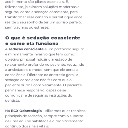
acolhimento são pilares essenciais. E, 
felizmente, já existem soluções modernas e 
seguras, como a sedação consciente, para 
transformar esse cenário e permitir que você 
realize o seu sonho de ter um sorriso perfeito 
sem traumas ou estresse.
O que é sedação consciente 
e como ela funciona
A 
sedação consciente
 é um protocolo seguro 
e minimamente invasivo que tem como 
objetivo principal induzir um estado de 
relaxamento profundo no paciente, reduzindo 
a ansiedade e o medo, sem que ele perca a 
consciência. Diferente da anestesia geral, a 
sedação consciente não faz com que o 
paciente durma completamente. O paciente 
permanece responsivo, capaz de se 
comunicar e de seguir as instruções do 
dentista.
Na 
BCX Odontologia
, utilizamos duas técnicas 
principais de sedação, sempre com o suporte 
de uma equipe habilitada e o monitoramento 
contínuo dos sinais vitais: