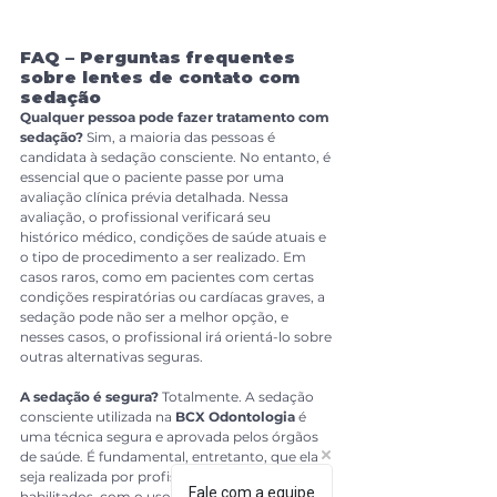
FAQ – Perguntas frequentes 
sobre lentes de contato com 
sedação
Qualquer pessoa pode fazer tratamento com 
sedação?
 Sim, a maioria das pessoas é 
candidata à sedação consciente. No entanto, é 
essencial que o paciente passe por uma 
avaliação clínica prévia detalhada. Nessa 
avaliação, o profissional verificará seu 
histórico médico, condições de saúde atuais e 
o tipo de procedimento a ser realizado. Em 
casos raros, como em pacientes com certas 
condições respiratórias ou cardíacas graves, a 
sedação pode não ser a melhor opção, e 
nesses casos, o profissional irá orientá-lo sobre 
outras alternativas seguras.
A sedação é segura?
 Totalmente. A sedação 
consciente utilizada na 
BCX Odontologia
 é 
uma técnica segura e aprovada pelos órgãos 
de saúde. É fundamental, entretanto, que ela 
seja realizada por profissionais experientes e 
Fale com a equipe
habilitados, com o uso de equipamentos de 