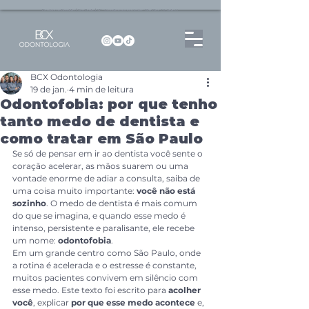
Dentista no Brooklin | São Paulo | SP Atendimento particular Rua Pitu, 72, Sala 65
BCX Odontologia
19 de jan.
4 min de leitura
Odontofobia: por que tenho
tanto medo de dentista e
como tratar em São Paulo
Se só de pensar em ir ao dentista você sente o 
coração acelerar, as mãos suarem ou uma 
vontade enorme de adiar a consulta, saiba de 
uma coisa muito importante: 
você não está 
sozinho
. O medo de dentista é mais comum 
do que se imagina, e quando esse medo é 
intenso, persistente e paralisante, ele recebe 
um nome: 
odontofobia
.
Em um grande centro como São Paulo, onde 
a rotina é acelerada e o estresse é constante, 
muitos pacientes convivem em silêncio com 
esse medo. Este texto foi escrito para 
acolher 
você
, explicar 
por que esse medo acontece
 e, 