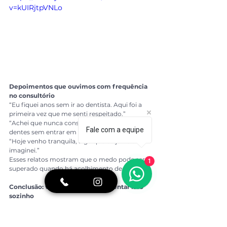
v=kUIRjtpVNLo
Depoimentos que ouvimos com frequência 
no consultório
“Eu fiquei anos sem ir ao dentista. Aqui foi a 
primeira vez que me senti respeitado.”
“Achei que nunca conseguiria tratar meus 
Fale com a equipe
dentes sem entrar em pânico.”
“Hoje venho tranquila, algo que eu jamais 
imaginei.”
Esses relatos mostram que o medo pode ser 
1
superado quando há acolhimento de verdade.
Conclusão: você não precisa enfrentar isso 
sozinho
Ter medo de dentista não define quem você é. 
E muito menos impede você de ter saúde 
bucal. A odontofobia tem tratamento, e ele 