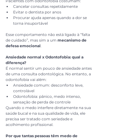
Pacientes com odontofobia costumam:
Cancelar consultas repetidamente
Evitar o dentista por anos
Procurar ajuda apenas quando a dor se 
torna insuportável
Esse comportamento não está ligado à “falta 
de cuidado”, mas sim a um 
mecanismo de 
defesa emocional
.
Ansiedade normal x Odontofobia: qual a 
diferença?
É normal sentir um pouco de ansiedade antes 
de uma consulta odontológica. No entanto, a 
odontofobia vai além:
Ansiedade comum: desconforto leve, 
controlável
Odontofobia: pânico, medo intenso, 
sensação de perda de controle
Quando o medo interfere diretamente na sua 
saúde bucal e na sua qualidade de vida, ele 
precisa ser tratado com seriedade e 
acolhimento profissional.
Por que tantas pessoas têm medo de 