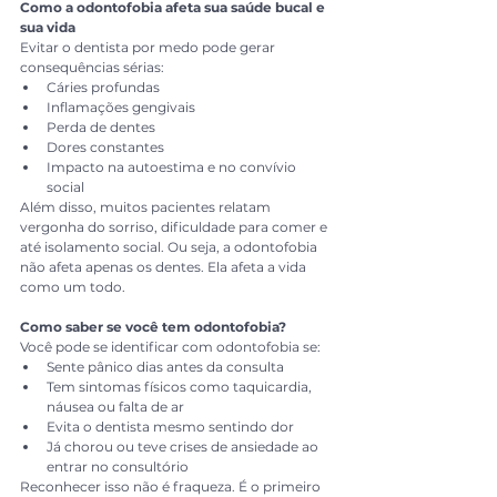
Como a odontofobia afeta sua saúde bucal e 
sua vida
Evitar o dentista por medo pode gerar 
consequências sérias:
Cáries profundas
Inflamações gengivais
Perda de dentes
Dores constantes
Impacto na autoestima e no convívio 
social
Além disso, muitos pacientes relatam 
vergonha do sorriso, dificuldade para comer e 
até isolamento social. Ou seja, a odontofobia 
não afeta apenas os dentes. Ela afeta a vida 
como um todo.
Como saber se você tem odontofobia?
Você pode se identificar com odontofobia se:
Sente pânico dias antes da consulta
Tem sintomas físicos como taquicardia, 
náusea ou falta de ar
Evita o dentista mesmo sentindo dor
Já chorou ou teve crises de ansiedade ao 
entrar no consultório
Reconhecer isso não é fraqueza. É o primeiro 