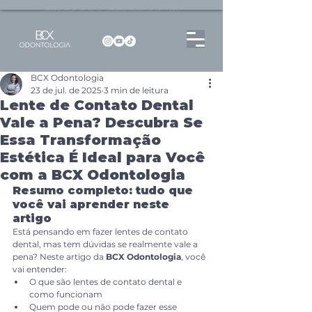
Dentista no Brooklin | São Paulo | SP Atendimento particular Rua Pitu, 72, Sala 65
BCX Odontologia
23 de jul. de 2025
3 min de leitura
Lente de Contato Dental
Vale a Pena? Descubra Se
Essa Transformação
Estética É Ideal para Você
com a BCX Odontologia
Resumo completo: tudo que 
você vai aprender neste 
artigo
Está pensando em fazer lentes de contato 
dental, mas tem dúvidas se realmente vale a 
pena? Neste artigo da 
BCX Odontologia
, você 
vai entender:
O que são lentes de contato dental e 
como funcionam
Quem pode ou não pode fazer esse 