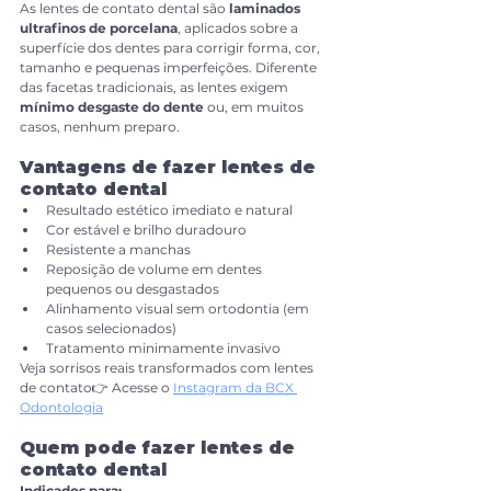
As lentes de contato dental são 
laminados 
ultrafinos de porcelana
, aplicados sobre a 
superfície dos dentes para corrigir forma, cor, 
tamanho e pequenas imperfeições. Diferente 
das facetas tradicionais, as lentes exigem 
mínimo desgaste do dente
 ou, em muitos 
casos, nenhum preparo.
Vantagens de fazer lentes de 
contato dental
Resultado estético imediato e natural
Cor estável e brilho duradouro
Resistente a manchas
Reposição de volume em dentes 
pequenos ou desgastados
Alinhamento visual sem ortodontia (em 
casos selecionados)
Tratamento minimamente invasivo
Veja sorrisos reais transformados com lentes 
de contato👉 Acesse o 
Instagram da BCX 
Odontologia
Quem pode fazer lentes de 
contato dental
Indicados para: