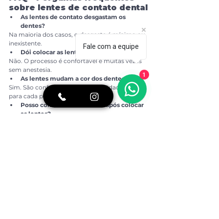
sobre lentes de contato dental
As lentes de contato desgastam os 
dentes?
Na maioria dos casos, o desgaste é mínimo ou 
inexistente.
Fale com a equipe
Dói colocar as lentes?
Não. O processo é confortável e muitas vezes 
sem anestesia.
1
As lentes mudam a cor dos dentes?
Sim. São confeccionadas na tonalidade ideal 
para cada paciente.
Posso comer normalmente após colocar 
as lentes?
Sim. Com pequenas orientações, a vida segue 
normalmente.
Quanto tempo dura uma lente de 
contato dental?
Com bons cuidados, de 10 a 15 anos.
Posso fazer lente mesmo com 
restaurações antigas?
Depende da extensão das restaurações. Uma 
avaliação é essencial.
Artigo escrito por: Dra. Beatriz Kawamoto