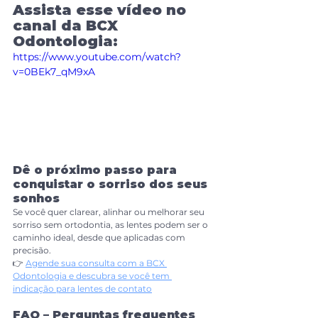
Assista esse vídeo no 
canal da BCX 
Odontologia:
https://www.youtube.com/watch?
v=0BEk7_qM9xA
Dê o próximo passo para 
conquistar o sorriso dos seus 
sonhos
Se você quer clarear, alinhar ou melhorar seu 
sorriso sem ortodontia, as lentes podem ser o 
caminho ideal, desde que aplicadas com 
precisão.
👉 
Agende sua consulta com a BCX 
Odontologia e descubra se você tem 
indicação para lentes de contato
FAQ – Perguntas frequentes 