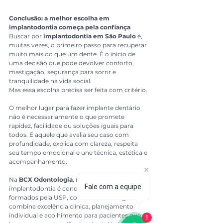
Conclusão: a melhor escolha em 
implantodontia começa pela confiança
Buscar por 
implantodontia em São Paulo
 é, 
muitas vezes, o primeiro passo para recuperar 
muito mais do que um dente. É o início de 
uma decisão que pode devolver conforto, 
mastigação, segurança para sorrir e 
tranquilidade na vida social.
Mas essa escolha precisa ser feita com critério.
O melhor lugar para fazer implante dentário 
não é necessariamente o que promete 
rapidez, facilidade ou soluções iguais para 
todos. É aquele que avalia seu caso com 
profundidade, explica com clareza, respeita 
seu tempo emocional e une técnica, estética e 
acompanhamento.
Na 
BCX Odontologia
, no Brooklin, a 
Fale com a equipe
implantodontia é conduzida por especialistas 
formados pela USP, com uma abordagem que 
combina excelência clínica, planejamento 
individual e acolhimento para pacientes que 
1