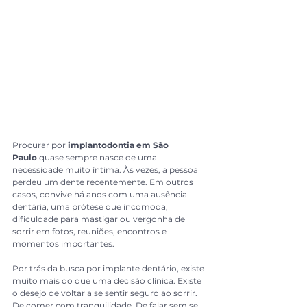
Procurar por 
implantodontia em São 
Paulo
 quase sempre nasce de uma 
necessidade muito íntima. Às vezes, a pessoa 
perdeu um dente recentemente. Em outros 
casos, convive há anos com uma ausência 
dentária, uma prótese que incomoda, 
dificuldade para mastigar ou vergonha de 
sorrir em fotos, reuniões, encontros e 
momentos importantes.
Por trás da busca por implante dentário, existe 
muito mais do que uma decisão clínica. Existe 
o desejo de voltar a se sentir seguro ao sorrir. 
De comer com tranquilidade. De falar sem se 