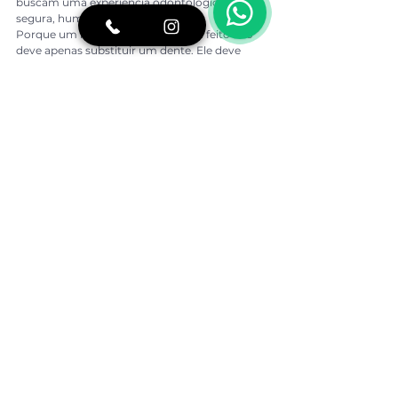
buscam uma experiência odontológica mais 
segura, humana e sofisticada.
Porque um implante dentário bem feito não 
deve apenas substituir um dente. Ele deve 
devolver confiança.
https://www.youtube.com/watch?
v=pPoPbnW_04I
FAQ: perguntas frequentes sobre 
implantodontia em São Paulo
O que é implantodontia?
Implantodontia é a área da odontologia 
responsável pela substituição de dentes 
perdidos por meio de implantes dentários. O 
objetivo é devolver função, mastigação, 
estética e segurança ao sorriso, sempre com 