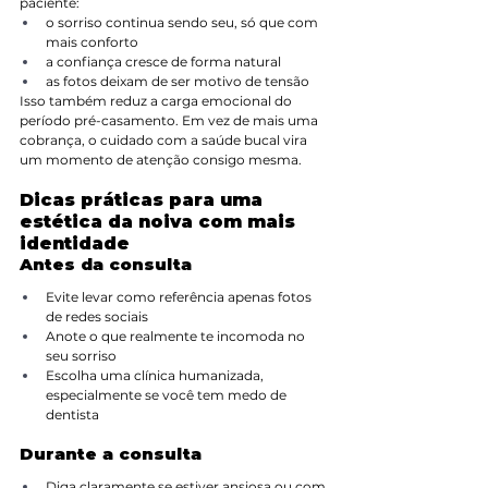
paciente:
o sorriso continua sendo seu, só que com 
mais conforto
a confiança cresce de forma natural
as fotos deixam de ser motivo de tensão
Isso também reduz a carga emocional do 
período pré-casamento. Em vez de mais uma 
cobrança, o cuidado com a saúde bucal vira 
um momento de atenção consigo mesma.
Dicas práticas para uma 
estética da noiva com mais 
identidade
Antes da consulta
Evite levar como referência apenas fotos 
de redes sociais
Anote o que realmente te incomoda no 
seu sorriso
Escolha uma clínica humanizada, 
especialmente se você tem medo de 
dentista
Durante a consulta
Diga claramente se estiver ansiosa ou com 