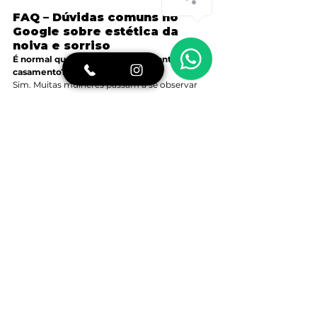
FAQ – Dúvidas comuns no 
Google sobre estética da 
noiva e sorriso
É normal querer mudar o sorriso antes do 
casamento?
Sim. Muitas mulheres passam a se observar 
mais nesse período. O importante é que a 
decisão venha do seu desejo e não apenas de 
comparação.
Ansiedade odontológica pode piorar nessa 
fase?
Pode, porque o momento já é 
emocionalmente intenso. Um atendimento 
humanizado ajuda a reduzir esse impacto.
Preciso fazer procedimentos complexos 
para melhorar meu sorriso?
Nem sempre. Muitas vezes ajustes simples, 
bem planejados, já trazem conforto estético e 
funcional.
Quem tem medo de dentista consegue fazer 
tratamentos estéticos?