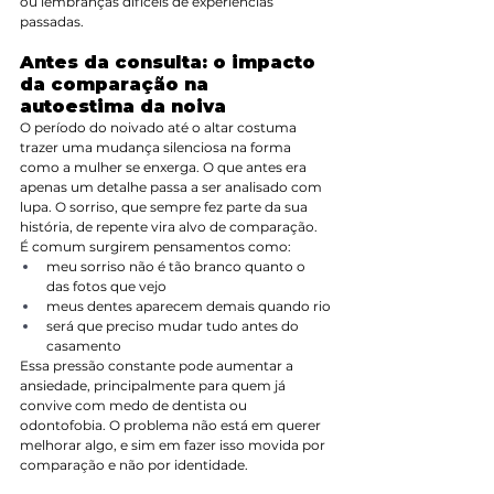
ou lembranças difíceis de experiências 
passadas.
Antes da consulta: o impacto 
da comparação na 
autoestima da noiva
O período do noivado até o altar costuma 
trazer uma mudança silenciosa na forma 
como a mulher se enxerga. O que antes era 
apenas um detalhe passa a ser analisado com 
lupa. O sorriso, que sempre fez parte da sua 
história, de repente vira alvo de comparação.
É comum surgirem pensamentos como:
meu sorriso não é tão branco quanto o 
das fotos que vejo
meus dentes aparecem demais quando rio
será que preciso mudar tudo antes do 
casamento
Essa pressão constante pode aumentar a 
ansiedade, principalmente para quem já 
convive com medo de dentista ou 
odontofobia. O problema não está em querer 
melhorar algo, e sim em fazer isso movida por 
comparação e não por identidade.