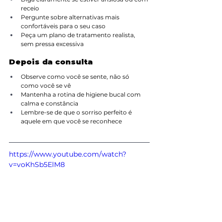
receio
Pergunte sobre alternativas mais 
confortáveis para o seu caso
Peça um plano de tratamento realista, 
sem pressa excessiva
Depois da consulta
Observe como você se sente, não só 
como você se vê
Mantenha a rotina de higiene bucal com 
calma e constância
Lembre-se de que o sorriso perfeito é 
aquele em que você se reconhece
https://www.youtube.com/watch?
v=voKhSb5ElM8