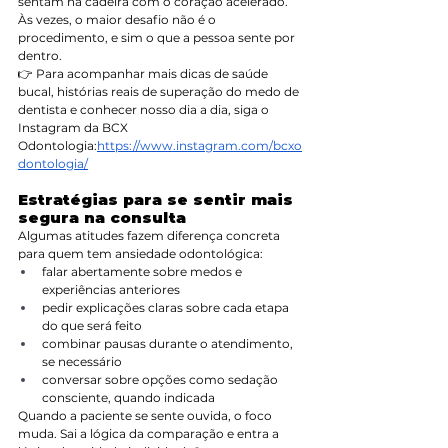
sentam na cadeira com o coração acelerado. 
Às vezes, o maior desafio não é o 
procedimento, e sim o que a pessoa sente por 
dentro.
👉 Para acompanhar mais dicas de saúde 
bucal, histórias reais de superação do medo de 
dentista e conhecer nosso dia a dia, siga o 
Instagram da BCX 
Odontologia:
https://www.instagram.com/bcxo
dontologia/
Estratégias para se sentir mais 
segura na consulta
Algumas atitudes fazem diferença concreta 
para quem tem ansiedade odontológica:
falar abertamente sobre medos e 
experiências anteriores
pedir explicações claras sobre cada etapa 
do que será feito
combinar pausas durante o atendimento, 
se necessário
conversar sobre opções como sedação 
consciente, quando indicada
Quando a paciente se sente ouvida, o foco 
muda. Sai a lógica da comparação e entra a 