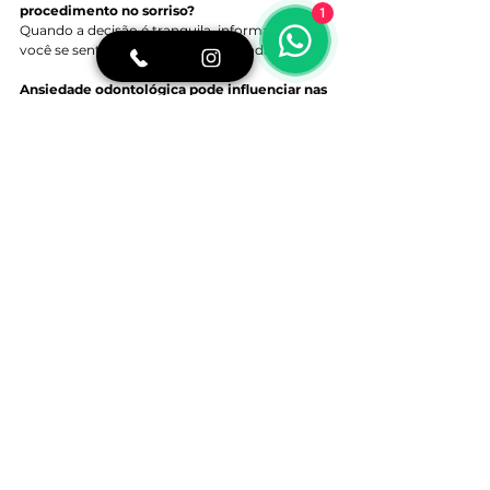
procedimento no sorriso?
1
Quando a decisão é tranquila, informada e 
você se sente ouvida, não pressionada.
Ansiedade odontológica pode influenciar nas 
escolhas?
Sim. A ansiedade pode levar a evitar cuidados 
ou a aceitar tudo rapidamente. Um 
atendimento humanizado ajuda a equilibrar 
isso.
Mudanças mais sutis são mais seguras?
Muitas vezes sim, especialmente quando o 
objetivo é manter a naturalidade do sorriso.
É possível tratar o sorriso mesmo tendo 
medo de dentista?
Sim. Com acolhimento, explicações claras e, 
quando indicado, sedação consciente, o 
tratamento pode ser feito com segurança.
Escrito por:
Dra. Beatriz Kawamoto
CROSP: 133.746
Cirurgiã-Dentista formada pela USP