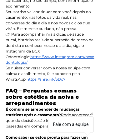
conscientes, no seu tempo, com informação e 
acolhimento.
Seu sorriso vai continuar com você depois do 
casamento, nas fotos da vida real, nas 
conversas do dia a dia e nos novos ciclos que 
virão. Ele merece cuidado, não pressa.
👉 Para acompanhar mais dicas de saúde 
bucal, histórias reais de superação do medo de 
dentista e conhecer nosso dia a dia, siga o 
Instagram da BCX 
Odontologia:
https://www.instagram.com/bcxo
dontologia/
Se quiser conversar com a nossa equipe com 
calma e acolhimento, fale conosco pelo 
WhatsApp:
https://shre.ink/5Dc7
FAQ – Perguntas comuns 
sobre estética da noiva e 
arrependimentos
É comum se arrepender de mudanças 
estéticas após o casamento?
Pode acontecer 
quando decisões são feitas com pressa ou 
Fale com a equipe
baseadas em comparação, não em identidade.
Como saber se estou pronta para fazer um 