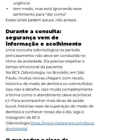
urgência
tem medo, mas está ignorando esse 
sentimento para “dar conta”
Esses sinais pedem pausa, não pressa.
Durante a consulta: 
segurança vem de 
informação e acolhimento
Uma consulta odontológica no período 
pré‑casamento não deve ser conduzida no 
ritmo da ansiedade. Ela precisa respeitar o 
tempo emocional da paciente.
Na BCX Odontologia, no Brooklin, em São 
Paulo, muitas noivas chegam com receio, 
histórico de medo de dentista ou odontofobia. 
Isso não é detalhe. Isso muda completamente 
a forma como o atendimento deve acontecer.
👉 Para acompanhar mais dicas de saúde 
bucal, histórias reais de superação do medo de 
dentista e conhecer nosso dia a dia, siga o 
Instagram da BCX 
Odontologia:
https://www.instagram.com/bcxo
dontologia/
O que reduz o risco de 