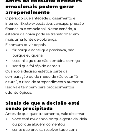
Antes da consulta: decisões 
emocionais podem gerar 
arrependimento
O período que antecede o casamento é 
intenso. Existe expectativa, cansaço, pressão 
financeira e emocional. Nesse cenário, a 
estética da noiva pode se transformar em 
mais uma fonte de cobrança.
É comum ouvir depois:
fiz porque achei que precisava, não 
porque eu queria
escolhi algo que não combina comigo
senti que foi rápido demais
Quando a decisão estética parte da 
comparação ou do medo de não estar “à 
altura”, o risco de arrependimento aumenta. 
Isso vale também para procedimentos 
odontológicos.
Sinais de que a decisão está 
sendo precipitada
Antes de qualquer tratamento, vale observar:
você está mudando porque gosta da ideia 
ou porque alguém comentou
sente que precisa resolver tudo com 