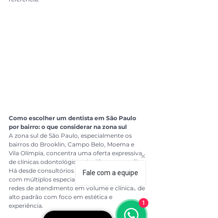
Como escolher um dentista em São Paulo 
por bairro: o que considerar na zona sul
A zona sul de São Paulo, especialmente os 
bairros do Brooklin, Campo Belo, Moema e 
Vila Olímpia, concentra uma oferta expressiva 
de clínicas odontológicas de diferentes perfis. 
Há desde consultórios individuais até clínicas 
Fale com a equipe
com múltiplos especialistas, passando por 
redes de atendimento em volume e clínicas de 
alto padrão com foco em estética e 
1
experiência.