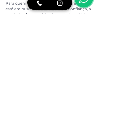
Para quem mora ou trabalha nessa região e 
está em busca de um dentista de confiança, a 
proximidade geográfica é um critério válido, 
mas não suficiente. O que define se a clínica 
certa está no Brooklin ou em outro bairro da 
zona sul é o conjunto de critérios discutidos ao 
longo deste artigo: formação do profissional, 
abordagem com o paciente, estrutura do 
consultório e transparência na comunicação.
A BCX Odontologia está localizada no Brooklin 
e foi construída para um perfil de paciente que 
não abre mão de qualidade, de cuidado 
personalizado e de uma experiência que 
respeita tanto a saúde bucal quanto o estado 
emocional de quem está na cadeira. Pacientes 
que chegam com histórico de experiências 
ruins no dentista, com ansiedade 
odontológica ou simplesmente com o 
cansaço de nunca ter encontrado um 
profissional com quem se sintam realmente 
seguros encontram aqui uma abordagem 
diferente desde o primeiro contato.