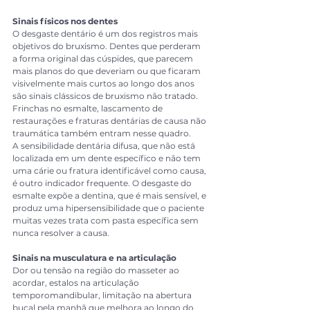
Sinais físicos nos dentes
O desgaste dentário é um dos registros mais 
objetivos do bruxismo. Dentes que perderam 
a forma original das cúspides, que parecem 
mais planos do que deveriam ou que ficaram 
visivelmente mais curtos ao longo dos anos 
são sinais clássicos de bruxismo não tratado. 
Frinchas no esmalte, lascamento de 
restaurações e fraturas dentárias de causa não 
traumática também entram nesse quadro.
A sensibilidade dentária difusa, que não está 
localizada em um dente específico e não tem 
uma cárie ou fratura identificável como causa, 
é outro indicador frequente. O desgaste do 
esmalte expõe a dentina, que é mais sensível, e 
produz uma hipersensibilidade que o paciente 
muitas vezes trata com pasta específica sem 
nunca resolver a causa.
Sinais na musculatura e na articulação
Dor ou tensão na região do masseter ao 
acordar, estalos na articulação 
temporomandibular, limitação na abertura 
bucal pela manhã que melhora ao longo do 