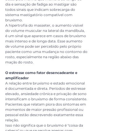
dia e sensação de fadiga ao mastigar são 
todos sinais que indicam sobrecarga do 
sistema mastigatório compatível com 
bruxismo.
A hipertrofia do masseter, o aumento visível 
do volume muscular na lateral da mandíbula, 
é um sinal que aparece em casos de bruxismo 
mais intenso e de longa data. Esse aumento 
de volume pode ser percebido pelo próprio 
paciente como uma mudança no contorno do 
rosto, especialmente na região abaixo das 
maçãs do rosto.
O estresse como fator desencadeante e 
amplificador
A relação entre bruxismo e estado emocional 
é documentada e direta. Períodos de estresse 
elevado, ansiedade crônica e privação de sono 
intensificam o bruxismo de forma consistente. 
Pacientes que relatam piora dos sintomas em 
momentos de maior pressão profissional ou 
pessoal estão descrevendo exatamente essa 
relação.
Isso não significa que o bruxismo é "coisa da 
cabeça" ou que se resolve apenas com 