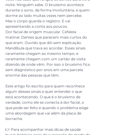
noite. Ninguém sabe. O bruxismo acontece 
durante o sono, de forma involuntária, e quem 
dorme ao lado muitas vezes nem percebe. 
Mas o corpo guarda o registro. E vai 
apresentando a conta aos poucos.
Dor facial de origem muscular. Cefaleia 
matinal. Dentes que parecem mais curtos do 
que eram. Ouvido que dói sem explicação. 
Mandíbula que trava ao acordar. Esses sinais 
raramente chegam ao mesmo tempo, e 
raramente chegam com um cartão de visita 
dizendo de onde vêm. Por isso o bruxismo fica 
sem diagnóstico por anos em uma parcela 
enorme das pessoas que têm.
Este artigo foi escrito para quem reconhece 
algum desses sinais e quer entender o que 
está acontecendo. O que é o bruxismo de 
verdade, como ele se conecta à dor facial, o 
que pode ser feito e quando o problema exige 
uma abordagem que vai além da placa de 
borracha.
👉 Para acompanhar mais dicas de saúde 
bucal, histórias reais de superação do medo de 