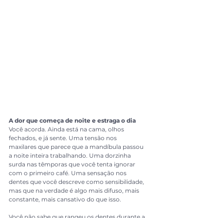
A dor que começa de noite e estraga o dia
Você acorda. Ainda está na cama, olhos 
fechados, e já sente. Uma tensão nos 
maxilares que parece que a mandíbula passou 
a noite inteira trabalhando. Uma dorzinha 
surda nas têmporas que você tenta ignorar 
com o primeiro café. Uma sensação nos 
dentes que você descreve como sensibilidade, 
mas que na verdade é algo mais difuso, mais 
constante, mais cansativo do que isso.
Você não sabe que rangeu os dentes durante a 