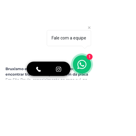
Fale com a equipe
1
Bruxismo e dor facial em São Paulo: onde 
encontrar tratamento que vai além da placa
Em São Paulo, especialmente na zona sul, no 
Brooklin e nos bairros de Campo Belo e 
Moema, há clínicas com capacidade para 
diagnosticar e tratar o bruxismo dentro de um 
protocolo que considera todas as suas 
dimensões: dentária, articular, muscular e, 
quando necessário, cirúrgica.
O que diferencia um tratamento completo de 
um tratamento parcial não é o número de 
procedimentos realizados. É a clareza 