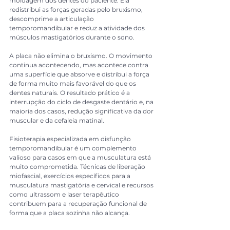
moldagem dos dentes do paciente. Ela 
redistribui as forças geradas pelo bruxismo, 
descomprime a articulação 
temporomandibular e reduz a atividade dos 
músculos mastigatórios durante o sono.
A placa não elimina o bruxismo. O movimento 
continua acontecendo, mas acontece contra 
uma superfície que absorve e distribui a força 
de forma muito mais favorável do que os 
dentes naturais. O resultado prático é a 
interrupção do ciclo de desgaste dentário e, na 
maioria dos casos, redução significativa da dor 
muscular e da cefaleia matinal.
Fisioterapia especializada em disfunção 
temporomandibular é um complemento 
valioso para casos em que a musculatura está 
muito comprometida. Técnicas de liberação 
miofascial, exercícios específicos para a 
musculatura mastigatória e cervical e recursos 
como ultrassom e laser terapêutico 
contribuem para a recuperação funcional de 
forma que a placa sozinha não alcança.