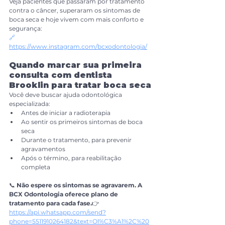
Veja pacientes que passaram por tratamento 
contra o câncer, superaram os sintomas de 
boca seca e hoje vivem com mais conforto e 
segurança:
🔗 
https://www.instagram.com/bcxodontologia/
Quando marcar sua primeira 
consulta com dentista 
Brooklin para tratar boca seca
Você deve buscar ajuda odontológica 
especializada:
Antes de iniciar a radioterapia
Ao sentir os primeiros sintomas de boca 
seca
Durante o tratamento, para prevenir 
agravamentos
Após o término, para reabilitação 
completa
📞 
Não espere os sintomas se agravarem. A 
BCX Odontologia oferece plano de 
tratamento para cada fase.
👉 
https://api.whatsapp.com/send?
phone=5511910264182&text=Ol%C3%A1%2C%20