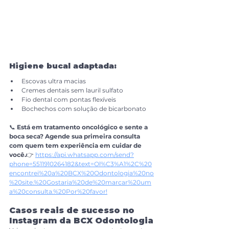
Higiene bucal adaptada:
Escovas ultra macias
Cremes dentais sem lauril sulfato
Fio dental com pontas flexíveis
Bochechos com solução de bicarbonato
📞 
Está em tratamento oncológico e sente a 
boca seca? Agende sua primeira consulta 
com quem tem experiência em cuidar de 
você.
👉 
https://api.whatsapp.com/send?
phone=5511910264182&text=Ol%C3%A1%2C%20
encontrei%20a%20BCX%20Odontologia%20no
%20site.%20Gostaria%20de%20marcar%20um
a%20consulta.%20Por%20favor
!
Casos reais de sucesso no 
Instagram da BCX Odontologia