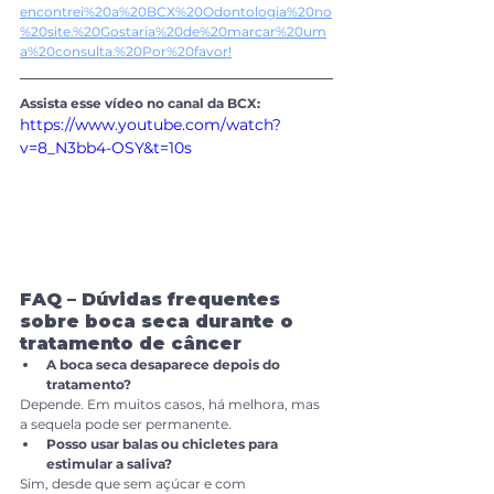
encontrei%20a%20BCX%20Odontologia%20no
%20site.%20Gostaria%20de%20marcar%20um
a%20consulta.%20Por%20favor
!
Assista esse vídeo no canal da BCX:
https://www.youtube.com/watch?
v=8_N3bb4-OSY&t=10s
FAQ – Dúvidas frequentes 
sobre boca seca durante o 
tratamento de câncer
A boca seca desaparece depois do 
tratamento?
Depende. Em muitos casos, há melhora, mas 
a sequela pode ser permanente.
Posso usar balas ou chicletes para 
estimular a saliva?
Sim, desde que sem açúcar e com 