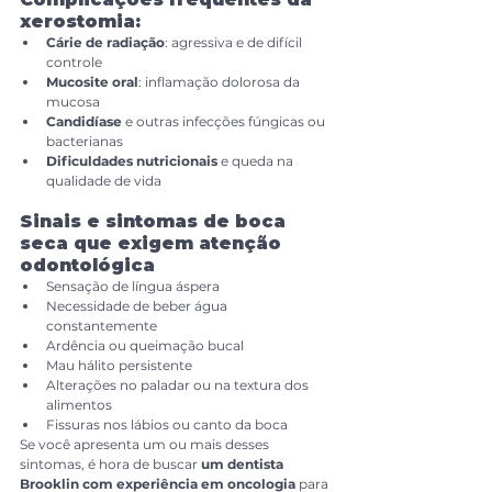
xerostomia:
Cárie de radiação
: agressiva e de difícil 
controle
Mucosite oral
: inflamação dolorosa da 
mucosa
Candidíase
 e outras infecções fúngicas ou 
bacterianas
Dificuldades nutricionais
 e queda na 
qualidade de vida
Sinais e sintomas de boca 
seca que exigem atenção 
odontológica
Sensação de língua áspera
Necessidade de beber água 
constantemente
Ardência ou queimação bucal
Mau hálito persistente
Alterações no paladar ou na textura dos 
alimentos
Fissuras nos lábios ou canto da boca
Se você apresenta um ou mais desses 
sintomas, é hora de buscar 
um dentista 
Brooklin com experiência em oncologia 
para 