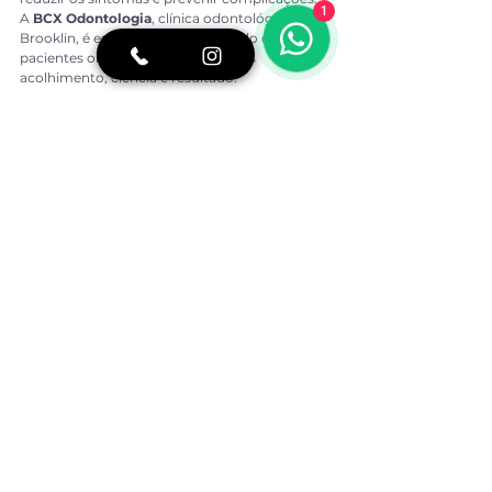
1
A 
BCX Odontologia
, clínica odontológica no 
Brooklin, é especializada no cuidado de 
pacientes oncológicos. Oferecemos 
acolhimento, ciência e resultado.
A BCX também é referência em 
experiência 
do paciente
, por aplicar o exclusivo método 
de atendimento 5 estrelas, desenvolvido em 
parceria com a 
BCX Consultoria
, que capacita 
profissionais em todo o Brasil.
Artigo escrito por:
Dra. Beatriz Kawamoto
CROSP: 133.746
Formada em Odontologia pela USP
Cursou Odontologia no Japão – Okayama 
University
MBA em Gestão
BCX Odontologia
clínica odontológica Brooklin
dentista humanizado São Paulo
saúde bucal câncer
odontologia oncológica
laserterapia boca seca