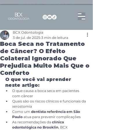
Dentista no Brooklin | São Paulo | SP Atendimento particular Rua Pitu, 72, Sala 65
BCX Odontologia
3 de jul. de 2025
3 min de leitura
Boca Seca no Tratamento
de Câncer? O Efeito
Colateral Ignorado Que
Prejudica Muito Mais Que o
Conforto
O que você vai aprender 
neste artigo:
O que causa a boca seca em pacientes 
com câncer
Quais são os riscos clínicos e funcionais da 
xerostomia
Como um 
dentista referência em São 
Paulo
 atua para prevenir complicações
As recomendações da 
clínica 
odontológica no Brooklin
, BCX 