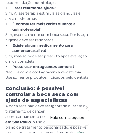
recomendação odontológica.
Laser realmente ajuda?
Sim. A laserterapia estimula as glândulas e 
alivia os sintomas.
É normal ter mais cáries durante a 
quimioterapia?
Sim, especialmente com boca seca. Por isso, a 
higiene deve ser redobrada.
Existe algum medicamento para 
aumentar a saliva?
Sim, mas só pode ser prescrito após avaliação 
clínica completa.
Posso usar enxaguantes comuns?
Não. Os com álcool agravam a xerostomia. 
Use somente produtos indicados pelo dentista.
Conclusão: é possível 
controlar a boca seca com 
ajuda de especialistas
A boca seca não deve ser ignorada durante o 
tratamento de câncer. Com o 
acompanhamento de um 
dentista referência 
Fale com a equipe
em São Paulo
, o uso de terapias eficazes e um 
plano de tratamento personalizado, é possível 
reduzir os sintomas e prevenir complicações.