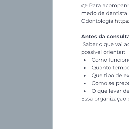
👉 Para acompanha
medo de dentista 
Odontologia:
https
Antes da consulta
 Saber o que vai a
possível orientar:
Como funciona
Quanto tempo
Que tipo de e
Como se prepa
O que levar d
Essa organização 