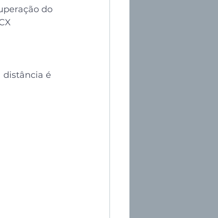
superação do 
CX 
 distância é 