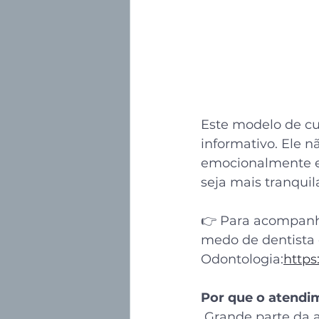
Este modelo de cu
informativo. Ele n
emocionalmente e 
seja mais tranquil
👉 Para acompanha
medo de dentista 
Odontologia:
https
Por que o atendi
Grande parte da a