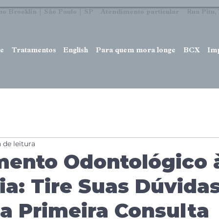
no Brooklin | São Paulo | SP Atendimento particular Rua Pitu, 7
e
Tratamentos
English
Para quem mora longe
BCX
Im
 de leitura
mento Odontológico 
ia: Tire Suas Dúvida
a Primeira Consulta