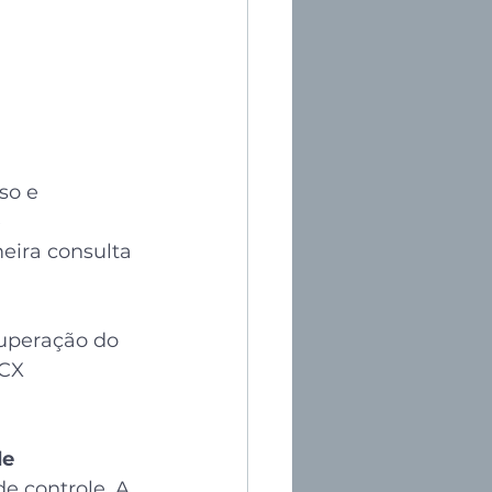
so e 
 
eira consulta 
superação do 
CX 
de
e controle. A 