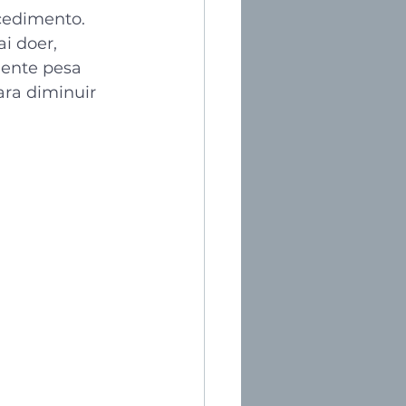
cedimento. 
i doer, 
ente pesa 
ra diminuir 