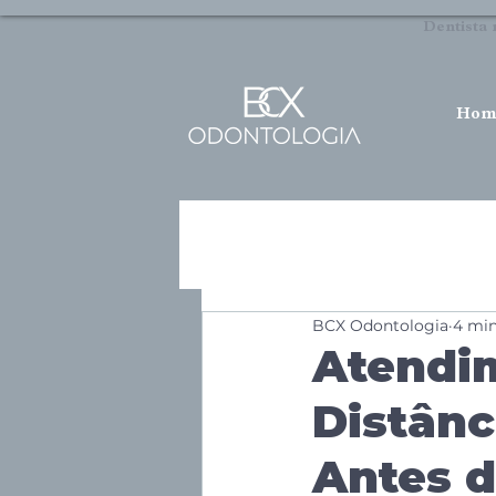
Dentista 
Hom
BCX Odontologia
4 min
Atendi
Distânc
Antes d