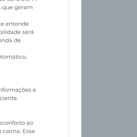
 que geram 
te entende 
ilidade será 
onda de 
tomático. 
informações e 
ciente.
sconforto ao 
 calma. Esse 