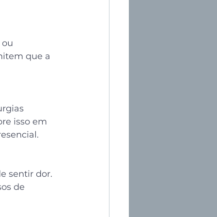
 ou 
mitem que a 
rgias 
re isso em 
esencial.
 sentir dor. 
sos de 