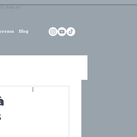
2, Sala 65
prensa
Blog
à
s