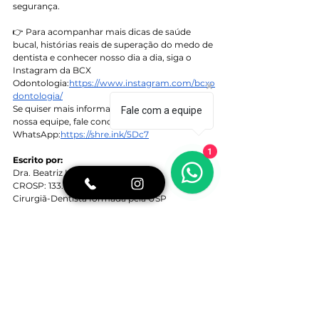
segurança.
👉 Para acompanhar mais dicas de saúde 
bucal, histórias reais de superação do medo de 
dentista e conhecer nosso dia a dia, siga o 
Instagram da BCX 
Odontologia:
https://www.instagram.com/bcxo
dontologia/
Se quiser mais informações ou conversar com 
Fale com a equipe
nossa equipe, fale conosco no 
WhatsApp:
https://shre.ink/5Dc7
1
Escrito por:
Dra. Beatriz Kawamoto
CROSP: 133.746
Cirurgiã-Dentista formada pela USP
Cursou Odontologia no Japão – Okayama 
University
MBA em Gestão e Inovação – DNA USP
medo de dentista
ansiedade odontológica
dentista no Brooklin